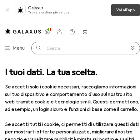
Galaxus
Vai all'app
Trova e ordina più veloce
Impostazioni
Conto cliente
Liste di confronto
Liste dei desideri
Carrello
Categoria Navigazione
Menu
Cerca
na
I tuoi dati. La tua scelta.
Utensili autofficina
Kukko Estrattore interno
Accessori
Se accetti solo i cookie necessari, raccogliamo informazioni
sul tuo dispositivo e comportamento d'uso sul nostro sito
web tramite cookie e tecnologie simili. Questi permettono,
ad esempio, un login sicuro e funzioni di base come il carrello.
Se accetti tutti i cookie, ci permetti di utilizzare questi dati
per mostrarti offerte personalizzate, migliorare il nostro
negozio e visualizzare pubblicità mirata sul nostro e su altri