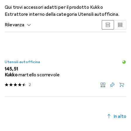
Qui trovi accessori adatti per il prodotto Kukko
Estrattore interno della categoria Utensili autofficina.
Rilevanza
Elenco dei prodotti
Utensili autofficina
EUR
145,51
Kukko
martello scorrevole
2
In alto