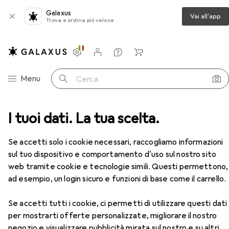
Galaxus
Vai all'app
Trova e ordina più veloce
Impostazioni
Conto cliente
Liste di confronto
Liste dei desideri
Carrello
Categoria Navigazione
Menu
Cerca
na
I tuoi dati. La tua scelta.
Utensili autofficina
Kukko Estrattore interno
Accessori
Se accetti solo i cookie necessari, raccogliamo informazioni
sul tuo dispositivo e comportamento d'uso sul nostro sito
web tramite cookie e tecnologie simili. Questi permettono,
ad esempio, un login sicuro e funzioni di base come il carrello.
Se accetti tutti i cookie, ci permetti di utilizzare questi dati
per mostrarti offerte personalizzate, migliorare il nostro
negozio e visualizzare pubblicità mirata sul nostro e su altri