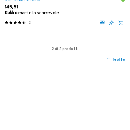
Utensili autofficina
EUR
145,51
Kukko
martello scorrevole
2
2 di 2 prodotti
In alto