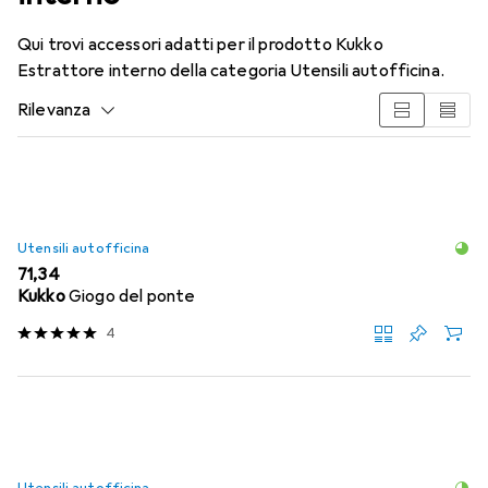
Qui trovi accessori adatti per il prodotto Kukko
Estrattore interno della categoria Utensili autofficina.
Rilevanza
Elenco dei prodotti
Utensili autofficina
EUR
71,34
Kukko
Giogo del ponte
4