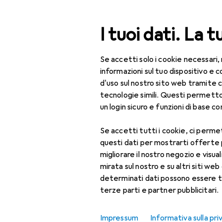
Cerca
I tuoi dati. La t
Se accetti solo i cookie necessari,
Categoria Navigazione
Tutte le categorie
Fai 
Tutte le categorie
informazioni sul tuo dispositivo 
d'uso sul nostro sito web tramite 
Fai da te + Giardino
tecnologie simili. Questi permett
un login sicuro e funzioni di base com
Utensileria
EU
10
Ku
Se accetti tutti i cookie, ci permet
Autofficina
questi dati per mostrarti offerte
Attrezzatura per
migliorare il nostro negozio e visua
garage
mirata sul nostro e su altri siti web 
determinati dati possono essere t
Cric
terze parti e partner pubblicitari.
Accessori p
Diagnosi + Tuning
Impressum
Informativa sulla pri