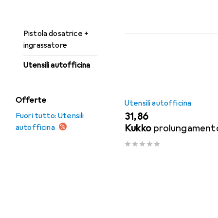
Illuminazione da
Qui trovi accessori adatti 
lavoro
Ordina per
:
Rilevanza
Pistola dosatrice +
Elenco dei prodotti
ingrassatore
Utensili autofficina
Offerte
Utensili autofficina
EUR
31,86
Fuori tutto: Utensili
Kukko
prolungament
autofficina