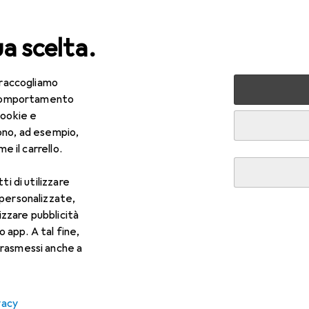
ua scelta.
 raccogliamo
da te + Giardino
Utensileria
Autofficina
Utensili auto
e comportamento
cookie e
ono, ad esempio,
e il carrello.
R
3,36
kko
Estrattore
ti di utilizzare
 personalizzate,
lizzare pubblicità
o app. A tal fine,
rasmessi anche a
er Kukko Estrattore
vacy