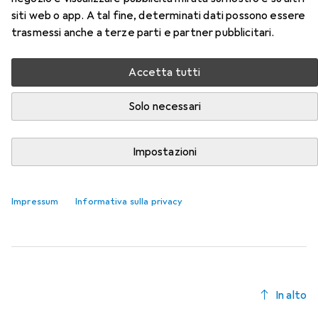
siti web o app. A tal fine, determinati dati possono essere
Qui trovi accessori adatti per il prodotto Loc-Line
trasmessi anche a terze parti e partner pubblicitari.
Sistema di tubi di raffreddamento della categoria Tornio.
Accetta tutti
Rilevanza
Elenco dei prodotti
Solo necessari
Impostazioni
Tornio
EUR
18,32
Loc-Line
Sistema di tubi di raffreddamento
Impressum
Informativa sulla privacy
4
In alto