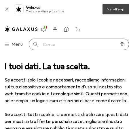
Galaxus
Vai all'app
Trova e ordina più veloce
Impostazioni
Conto cliente
Liste di confronto
Liste dei desideri
Carrello
Categoria Navigazione
Menu
Cerca
ssibile
I tuoi dati. La tua scelta.
Loc-Line Sistema di tubi di raffreddamento
Accessori
EUR
34,14
Se accetti solo i cookie necessari, raccogliamo informazioni
Loc-Line
Sistema di tubi di
sul tuo dispositivo e comportamento d'uso sul nostro sito
raffreddamento
web tramite cookie e tecnologie simili. Questi permettono,
Connettore tubo flessibile
ad esempio, un login sicuro e funzioni di base come il carrello.
Se accetti tutti i cookie, ci permetti di utilizzare questi dati
Accessori per Loc-Line Sistema
per mostrarti offerte personalizzate, migliorare il nostro
di tubi di raffreddamento
negozio e visualizzare pubblicità mirata sul nostro e su altri