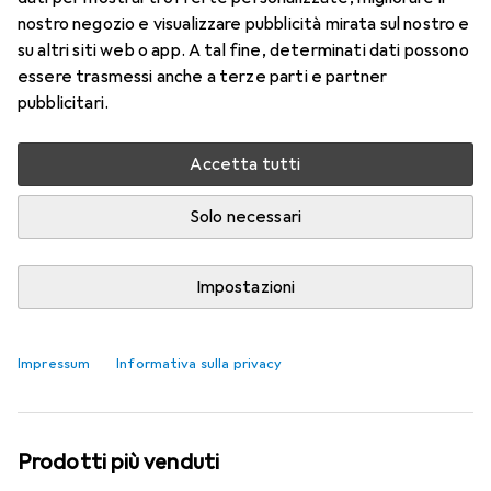
nostro negozio e visualizzare pubblicità mirata sul nostro e
su altri siti web o app. A tal fine, determinati dati possono
essere trasmessi anche a terze parti e partner
pubblicitari.
Accetta tutti
Solo necessari
VIDEO
Impostazioni
Non c'è proprio nulla da criticare
Martin Jungfer
71 like
71
33 commenti
33
Impressum
Informativa sulla privacy
Prodotti più venduti