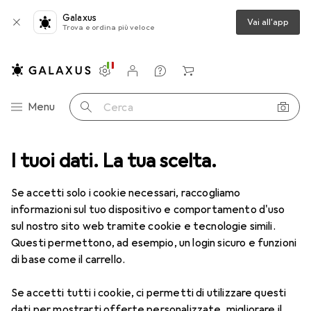
Galaxus
Vai all'app
Trova e ordina più veloce
Impostazioni
Conto cliente
Liste di confronto
Liste dei desideri
Carrello
Categoria Navigazione
Menu
Cerca
a te + Giardino
I tuoi dati. La tua scelta.
Orticoltura + Tecnologia
Macchinari da giardino
Macchinari da giardino
Se accetti solo i cookie necessari, raccogliamo
informazioni sul tuo dispositivo e comportamento d'uso
sul nostro sito web tramite cookie e tecnologie simili.
Scopri
Forum
Questi permettono, ad esempio, un login sicuro e funzioni
di base come il carrello.
Test del prodotto
Se accetti tutti i cookie, ci permetti di utilizzare questi
dati per mostrarti offerte personalizzate, migliorare il