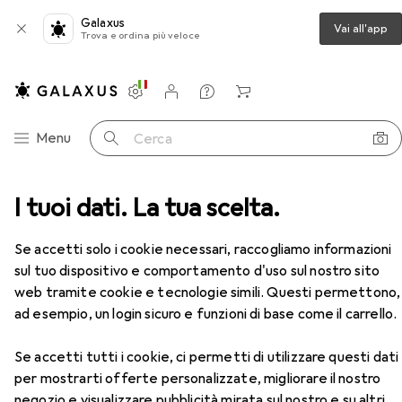
Galaxus
Vai all'app
Trova e ordina più veloce
Impostazioni
Conto cliente
Liste di confronto
Liste dei desideri
Carrello
Categoria Navigazione
Menu
Cerca
 di misura
I tuoi dati. La tua scelta.
Calibro
Mitutoyo Bügelmessschraube
Accessori
EUR
264,92
Se accetti solo i cookie necessari, raccogliamo informazioni
Mitutoyo
Bügelmessschraube
sul tuo dispositivo e comportamento d'uso sul nostro sito
web tramite cookie e tecnologie simili. Questi permettono,
ad esempio, un login sicuro e funzioni di base come il carrello.
Accessori per Mitutoyo
Se accetti tutti i cookie, ci permetti di utilizzare questi dati
Bügelmessschraube
per mostrarti offerte personalizzate, migliorare il nostro
negozio e visualizzare pubblicità mirata sul nostro e su altri