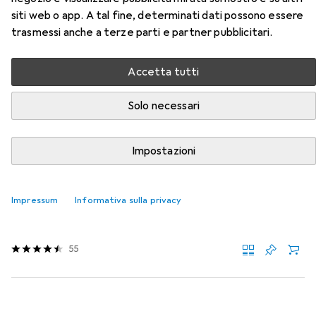
Qui trovi accessori adatti per il prodotto Mitutoyo
siti web o app. A tal fine, determinati dati possono essere
Bügelmessschraube delle categorie Batterie + pile e
trasmessi anche a terze parti e partner pubblicitari.
Calibro.
Rilevanza
Accetta tutti
Elenco dei prodotti
Solo necessari
Impostazioni
SCONTO SULLA QUANTITÀ
Batterie + pile
EUR
EUR
4,38
da 3 Pezzi
4,38
/
1pz.
Impressum
Informativa sulla privacy
Energizer
Ossidi d'argento 357/303
1 pz., SR44, 150 mAh
55