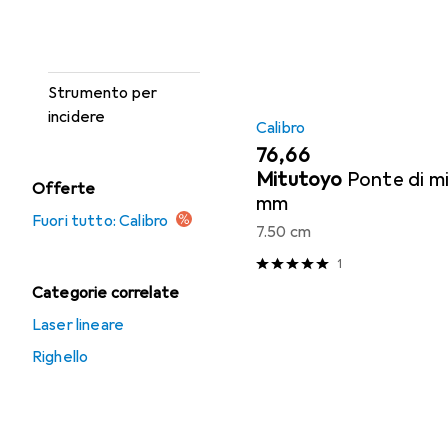
Strumento di
misurazione della
lunghezza
Strumento per
incidere
Calibro
EUR
76,66
Mitutoyo
Ponte di m
Offerte
mm
Fuori tutto: Calibro
7.50 cm
1
Categorie correlate
Laser lineare
Righello