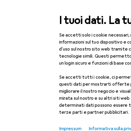
Cerca
I tuoi dati. La t
Se accetti solo i cookie necessari,
Categoria Navigazione
Tutte le categorie
Fai 
Tutte le categorie
informazioni sul tuo dispositivo 
d'uso sul nostro sito web tramite 
EU
23
Fai da te + Giardino
tecnologie simili. Questi permett
Mi
un login sicuro e funzioni di base com
Utensileria
20 
Se accetti tutti i cookie, ci permet
Strumento di misura
questi dati per mostrarti offerte
Calibro
Accessori pe
migliorare il nostro negozio e visua
mirata sul nostro e su altri siti web 
Comparatore +
determinati dati possono essere t
micrometro
Qui trovi accessori adatti 
terze parti e partner pubblicitari.
Ordina per
:
Rilevanza
Livella
Impressum
Informativa sulla pri
Elenco dei prodotti