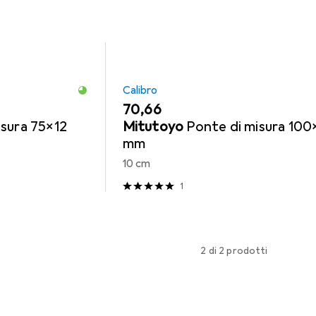
Calibro
EUR
70,66
isura 75x12
Mitutoyo
Ponte di misura 100
mm
10 cm
1
2 di 2 prodotti