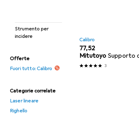
Strumento di
misurazione della
lunghezza
Strumento per
incidere
Calibro
EUR
77,52
Mitutoyo
Supporto d
Offerte
3
Fuori tutto: Calibro
Categorie correlate
Laser lineare
Righello