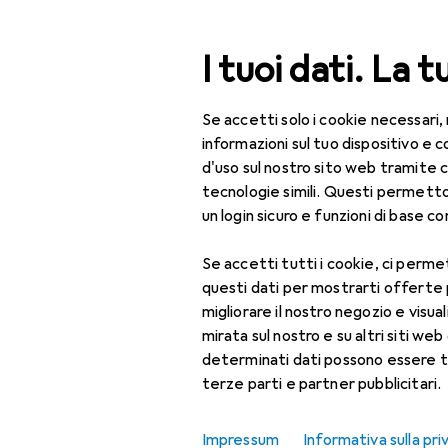
Cerca
I tuoi dati. La t
Se accetti solo i cookie necessari,
Categoria Navigazione
Tutte le categorie
Fai 
Tutte le categorie
informazioni sul tuo dispositivo 
d'uso sul nostro sito web tramite 
EU
14
Fai da te + Giardino
tecnologie simili. Questi permett
Mi
un login sicuro e funzioni di base com
Utensileria
5 c
Se accetti tutti i cookie, ci permet
Strumento di misura
questi dati per mostrarti offerte
Calibro
Accessori p
migliorare il nostro negozio e visua
mirata sul nostro e su altri siti web 
Comparatore +
determinati dati possono essere t
micrometro
Qui trovi accessori adatti 
terze parti e partner pubblicitari.
Ordina per
:
Rilevanza
Livella
Impressum
Informativa sulla pri
Elenco dei prodotti