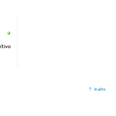
itivo
In alto