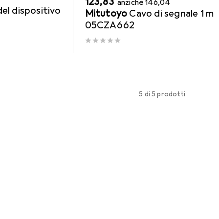
EUR
123,83
anziché
146,04
el dispositivo
Mitutoyo
Cavo di segnale 1 m
05CZA662
5 di 5 prodotti