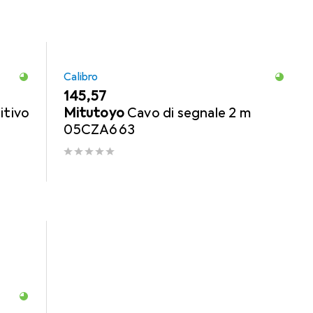
Calibro
EUR
145,57
itivo
Mitutoyo
Cavo di segnale 2 m
05CZA663