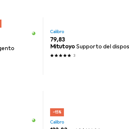
Calibro
EUR
79,83
Mitutoyo
Supporto del dispos
rgento
3
−15%
Calibro
EUR