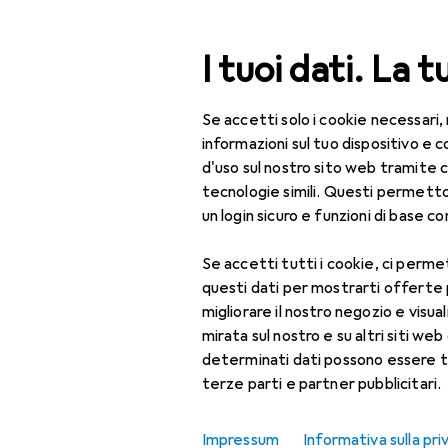
Cerca
I tuoi dati. La t
Se accetti solo i cookie necessari,
Categoria Navigazione
Tutte le categorie
Fai 
Tutte le categorie
informazioni sul tuo dispositivo 
d'uso sul nostro sito web tramite 
EU
22
Fai da te + Giardino
tecnologie simili. Questi permett
Mi
un login sicuro e funzioni di base com
Utensileria
Se accetti tutti i cookie, ci permet
Strumento di misura
questi dati per mostrarti offerte
Accessori p
Calibro
migliorare il nostro negozio e visua
mirata sul nostro e su altri siti web 
Comparatore +
Qui trovi accessori adatti 
determinati dati possono essere t
micrometro
terze parti e partner pubblicitari.
Ordina per
:
Rilevanza
Livella
Elenco dei prodotti
Impressum
Informativa sulla pri