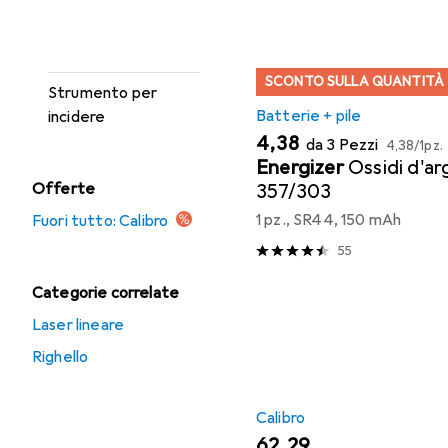
Strumento di
misurazione della
lunghezza
SCONTO SULLA QUANTITÀ
Strumento per
Batterie + pile
incidere
EUR
EUR
4,38
da 3 Pezzi
4,38
/
1pz.
Energizer
Ossidi d'a
357/303
Offerte
1 pz., SR44, 150 mAh
Fuori tutto: Calibro
55
Categorie correlate
Laser lineare
Righello
Calibro
EUR
62,29