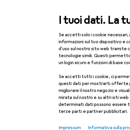
Cerca
I tuoi dati. La t
Se accetti solo i cookie necessari,
Categoria Navigazione
Tutte le categorie
Fai da te + Giardino
Orticoltura 
Tutte le categorie
informazioni sul tuo dispositivo 
d'uso sul nostro sito web tramite 
Fai da te + Giardino
tecnologie simili. Questi permett
un login sicuro e funzioni di base com
Orticoltura +
Tecnologia
Se accetti tutti i cookie, ci permet
questi dati per mostrarti offerte
Sicurezza sul lavoro
migliorare il nostro negozio e visua
Abbigliamento da
EU
52
mirata sul nostro e su altri siti web 
lavoro
Pl
determinati dati possono essere t
6 d
terze parti e partner pubblicitari.
Copricapo + Casco
Giacca da lavoro
Impressum
Informativa sulla pri