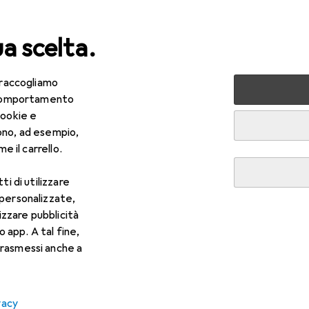
ua scelta.
 raccogliamo
+ Tecnologia
Sicurezza sul lavoro
Abbigliamento da lavoro
e comportamento
cookie e
ono, ad esempio,
e il carrello.
ti di utilizzare
 personalizzate,
lizzare pubblicità
R
,31
o app. A tal fine,
anam
Pantaloni
rasmessi anche a
imensioni
vacy