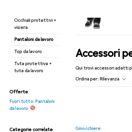
Guanti di sicurezza
Occhiali protettivi +
visiera
Pantaloni da lavoro
Accessori p
Top da lavoro
Tuta protettiva +
Qui trovi accessori adatti 
tuta da lavoro
Ordina per
:
Rilevanza
Elenco dei prodotti
Offerte
Fuori tutto: Pantaloni
da lavoro
Ginocchiere
Categorie correlate