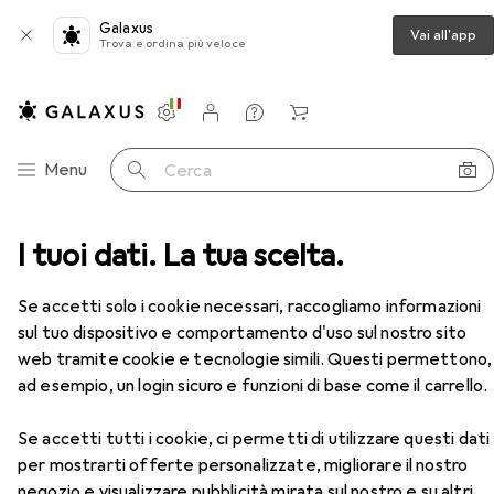
Galaxus
Vai all'app
Trova e ordina più veloce
Impostazioni
Conto cliente
Liste di confronto
Liste dei desideri
Carrello
Categoria Navigazione
Menu
Cerca
 da lavoro
I tuoi dati. La tua scelta.
Pantaloni da lavoro
Planam Pantaloni
Accessori
Se accetti solo i cookie necessari, raccogliamo informazioni
sul tuo dispositivo e comportamento d'uso sul nostro sito
web tramite cookie e tecnologie simili. Questi permettono,
ad esempio, un login sicuro e funzioni di base come il carrello.
EUR
51,50
Se accetti tutti i cookie, ci permetti di utilizzare questi dati
Planam
Pantaloni
per mostrarti offerte personalizzate, migliorare il nostro
50
negozio e visualizzare pubblicità mirata sul nostro e su altri