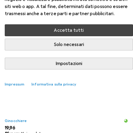
siti web o app. A tal fine, determinati dati possono essere
trasmessi anche a terze parti e partner pubblicitari.
Accetta tutti
Solo necessari
Accessori per Planam Pantaloni
Impostazioni
Qui trovi accessori adatti per il prodotto Planam Pantaloni
della categoria Ginocchiere.
Rilevanza
Impressum
Informativa sulla privacy
Elenco dei prodotti
Ginocchiere
EUR
19,96