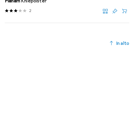
Planam
Kniepolster
2
In alto