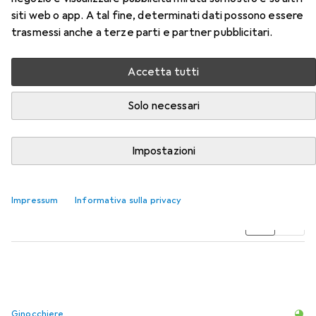
siti web o app. A tal fine, determinati dati possono essere
trasmessi anche a terze parti e partner pubblicitari.
Accetta tutti
Solo necessari
Accessori per Planam Pantaloni
Impostazioni
Qui trovi accessori adatti per il prodotto Planam Pantaloni
della categoria Ginocchiere.
Impressum
Informativa sulla privacy
Rilevanza
Elenco dei prodotti
Ginocchiere