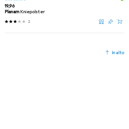
EUR
19,96
Planam
Kniepolster
2
In alto