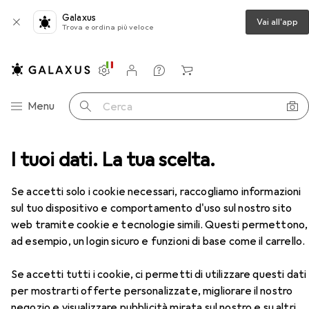
Galaxus
Vai all'app
Trova e ordina più veloce
Impostazioni
Conto cliente
Liste di confronto
Liste dei desideri
Carrello
Categoria Navigazione
Menu
Cerca
 da lavoro
I tuoi dati. La tua scelta.
Pantaloni da lavoro
Planam Pantaloni
Accessori
Se accetti solo i cookie necessari, raccogliamo informazioni
sul tuo dispositivo e comportamento d'uso sul nostro sito
web tramite cookie e tecnologie simili. Questi permettono,
ad esempio, un login sicuro e funzioni di base come il carrello.
Se accetti tutti i cookie, ci permetti di utilizzare questi dati
EUR
52,31
Planam
Pantaloni
per mostrarti offerte personalizzate, migliorare il nostro
4 dimensioni
negozio e visualizzare pubblicità mirata sul nostro e su altri