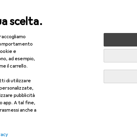
ua scelta.
 raccogliamo
+ Tecnologia
Sicurezza sul lavoro
Abbigliamento da lavoro
e comportamento
cookie e
ono, ad esempio,
e il carrello.
ti di utilizzare
 personalizzate,
lizzare pubblicità
EUR
R
,60
anziché
36,47
o app. A tal fine,
anam
Pantaloni
rasmessi anche a
imensioni
vacy