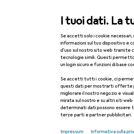
Cerca
I tuoi dati. La t
Se accetti solo i cookie necessari,
Categoria Navigazione
Tutte le categorie
Fai da te + Giardino
Orticoltura 
Tutte le categorie
informazioni sul tuo dispositivo 
d'uso sul nostro sito web tramite 
Fai da te + Giardino
tecnologie simili. Questi permett
un login sicuro e funzioni di base com
Orticoltura +
Tecnologia
Se accetti tutti i cookie, ci permet
questi dati per mostrarti offerte
Sicurezza sul lavoro
migliorare il nostro negozio e visua
Abbigliamento da
EU
33
mirata sul nostro e su altri siti web 
lavoro
Pl
determinati dati possono essere t
8 d
terze parti e partner pubblicitari.
Copricapo + Casco
Giacca da lavoro
Impressum
Informativa sulla pri