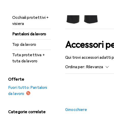
Guanti di sicurezza
Occhiali protettivi +
visiera
Pantaloni da lavoro
Accessori p
Top da lavoro
Tuta protettiva +
Qui trovi accessori adatti 
tuta da lavoro
Ordina per
:
Rilevanza
Elenco dei prodotti
Offerte
Fuori tutto: Pantaloni
da lavoro
Ginocchiere
Categorie correlate