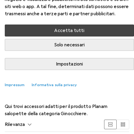
EUR
40,30
Planam
salopette
siti web o app. A tal fine, determinati dati possono essere
7 dimensioni
trasmessi anche a terze parti e partner pubblicitari.
Accetta tutti
Solo necessari
Impostazioni
Impressum
Informativa sulla privacy
Accessori per Planam salopette
Qui trovi accessori adatti per il prodotto Planam
salopette della categoria Ginocchiere.
Rilevanza