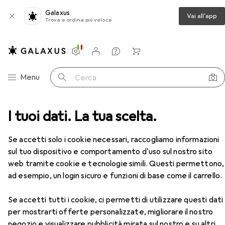
Galaxus
Vai all'app
Trova e ordina più veloce
Impostazioni
Conto cliente
Liste di confronto
Liste dei desideri
Carrello
Categoria Navigazione
Menu
Cerca
da lavoro
I tuoi dati. La tua scelta.
Pantaloni da lavoro
Planam salopette
Accessori
Se accetti solo i cookie necessari, raccogliamo informazioni
sul tuo dispositivo e comportamento d'uso sul nostro sito
web tramite cookie e tecnologie simili. Questi permettono,
ad esempio, un login sicuro e funzioni di base come il carrello.
Se accetti tutti i cookie, ci permetti di utilizzare questi dati
per mostrarti offerte personalizzate, migliorare il nostro
negozio e visualizzare pubblicità mirata sul nostro e su altri