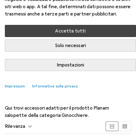
EUR
45,14
Planam
salopette
siti web o app. A tal fine, determinati dati possono essere
7 dimensioni
trasmessi anche a terze parti e partner pubblicitari.
Accetta tutti
Solo necessari
Impostazioni
Impressum
Informativa sulla privacy
Accessori per Planam salopette
Qui trovi accessori adatti per il prodotto Planam
salopette della categoria Ginocchiere.
Rilevanza