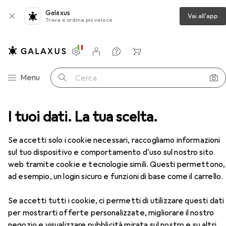
Galaxus
Vai all'app
Trova e ordina più veloce
Impostazioni
Conto cliente
Liste di confronto
Liste dei desideri
Carrello
Categoria Navigazione
Menu
Cerca
da lavoro
I tuoi dati. La tua scelta.
Pantaloni da lavoro
Planam salopette
Accessori
Se accetti solo i cookie necessari, raccogliamo informazioni
sul tuo dispositivo e comportamento d'uso sul nostro sito
web tramite cookie e tecnologie simili. Questi permettono,
ad esempio, un login sicuro e funzioni di base come il carrello.
Se accetti tutti i cookie, ci permetti di utilizzare questi dati
per mostrarti offerte personalizzate, migliorare il nostro
negozio e visualizzare pubblicità mirata sul nostro e su altri