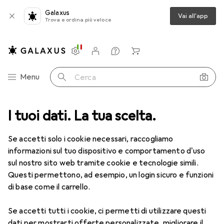
Galaxus
Vai all'app
Trova e ordina più veloce
Impostazioni
Conto cliente
Liste di confronto
Liste dei desideri
Carrello
Categoria Navigazione
Menu
Cerca
te + Giardino
I tuoi dati. La tua scelta.
Sicurezza
Sicurezza degli edifici
Antincendio
Antincendio
Se accetti solo i cookie necessari, raccogliamo
informazioni sul tuo dispositivo e comportamento d'uso
sul nostro sito web tramite cookie e tecnologie simili.
Prodotti
Forum
Questi permettono, ad esempio, un login sicuro e funzioni
di base come il carrello.
Se accetti tutti i cookie, ci permetti di utilizzare questi
dati per mostrarti offerte personalizzate, migliorare il