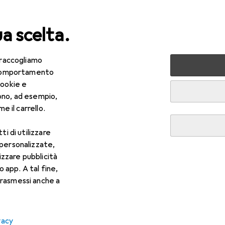
ua scelta.
 raccogliamo
ri tutto
Fai da te + Giardino
Grill
Accessori per grill
e comportamento
cookie e
 Accessori per pizza
ono, ad esempio,
e il carrello.
ti di utilizzare
 personalizzate,
lizzare pubblicità
o app. A tal fine,
rasmessi anche a
vacy