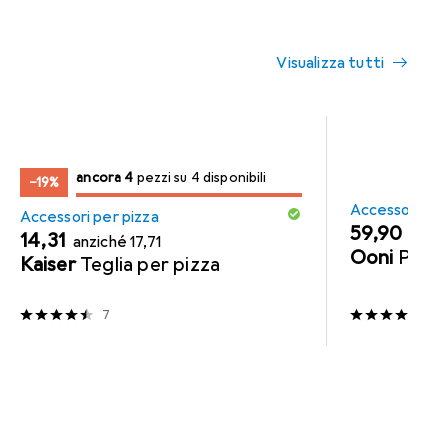
Visualizza tutti
4
4
ancora 4
/ 4
/ 4 in vendita
pezzi su 4 disponibili
−19%
Accessori per
Accessori per pizza
EUR
59,90
EUR
EUR
14,31
anziché
17,71
Ooni
Palet
Kaiser
Teglia per pizza
7
19