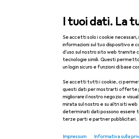
Cerca
I tuoi dati. La t
Se accetti solo i cookie necessari,
Categoria Navigazione
Tutte le categorie
Fuo
Tutte le categorie
informazioni sul tuo dispositivo 
d'uso sul nostro sito web tramite 
Fuori tutto:
Fuori tutto
tecnologie simili. Questi permett
un login sicuro e funzioni di base com
Fai da te + Giardino
Se accetti tutti i cookie, ci permet
Grill
questi dati per mostrarti offerte
Accessori per grill
migliorare il nostro negozio e visua
mirata sul nostro e su altri siti web 
Accessori per pizza
determinati dati possono essere t
terze parti e partner pubblicitari.
Attrezzatura BBQ
Griglia
Impressum
Informativa sulla pri