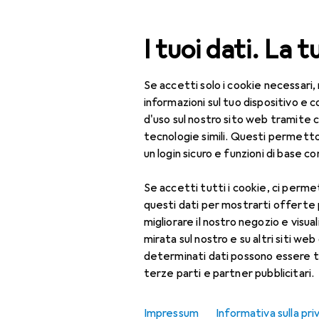
Cerca
I tuoi dati. La t
Se accetti solo i cookie necessari,
Categoria Navigazione
Tutte le categorie
Fuori
Tutte le categorie
informazioni sul tuo dispositivo 
d'uso sul nostro sito web tramite 
Fuori tutto:
Fuori tutto
tecnologie simili. Questi permett
un login sicuro e funzioni di base com
Fai da te + Giardino
Se accetti tutti i cookie, ci permet
Edificare +
questi dati per mostrarti offerte
Ristrutturare
migliorare il nostro negozio e visua
Ferramenta
mirata sul nostro e su altri siti web 
determinati dati possono essere t
Montaggio di mobili
terze parti e partner pubblicitari.
Accessori per il
montaggio dei mobili
Impressum
Informativa sulla pri