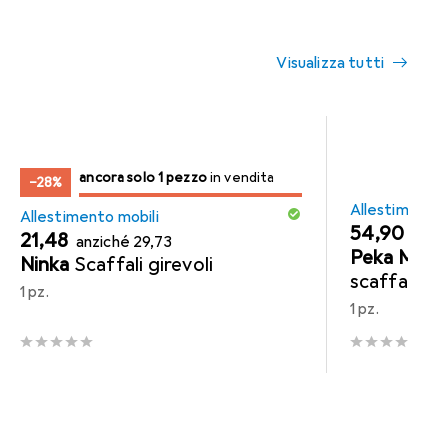
Visualizza tutti
solo 1 pezzo
ancora solo 1 pezzo
in vendita
in vendita
−28%
Allestimento 
Allestimento mobili
EUR
54,90
EUR
EUR
21,48
anziché
29,73
Peka Metal
Ninka
Scaffali girevoli
scaffale T
1 pz.
Standard
1 pz.