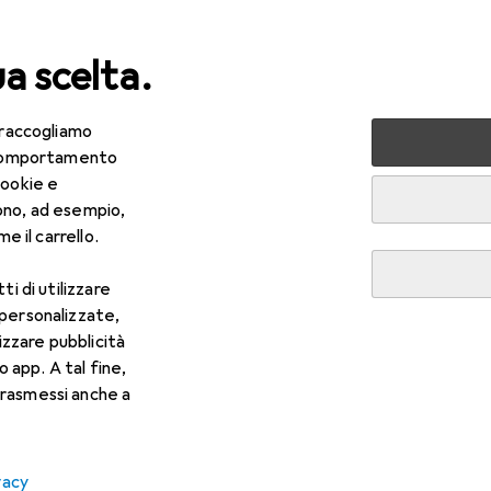
ua scelta.
 raccogliamo
 tutto
Fai da te + Giardino
Edificare + Ristrutturare
F
e comportamento
cookie e
 Allestimento mobili
ono, ad esempio,
e il carrello.
ti di utilizzare
 personalizzate,
lizzare pubblicità
o app. A tal fine,
rasmessi anche a
vacy