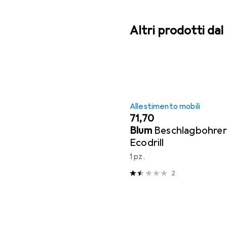
Altri prodotti da
Allestimento mobili
EUR
71,70
Blum
Beschlagbohrer
Ecodrill
1 pz.
2