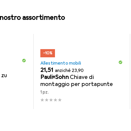
l nostro assortimento
−10%
Allestimento mobili
EUR
EUR
21,51
anziché
23,90
 zu
Pauli+Sohn
Chiave di
montaggio per portapunte
1 pz.