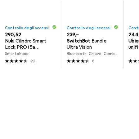
Controllo degli accessi
Controllo degli accessi
Contr
EUR
290,52
EUR
239,–
EUR
244
Nuki
Cilindro Smart
SwitchBot
Bundle
Ubiq
Lock PRO (5a
Ultra Vision
unifi
generazione) UE
acce
Smartphone
Bluetooth, Chiave, Combinazione numerica elettronica, Impronta, Riconoscimento del volto, Scheda chiave
92
8