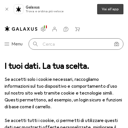
Galaxus
Vai all'app
Trova e ordina più veloce
Impostazioni
Conto cliente
Liste di confronto
Liste dei desideri
Carrello
Categoria Navigazione
Menu
Cerca
no
I tuoi dati. La tua scelta.
Sicurezza
Sicurezza degli edifici
Controllo degli accessi
Fuori tutto: Controllo degli
Se accetti solo i cookie necessari, raccogliamo
accessi
informazioni sul tuo dispositivo e comportamento d'uso
sul nostro sito web tramite cookie e tecnologie simili.
Questi permettono, ad esempio, un login sicuro e funzioni
di base come il carrello.
Se accetti tutti i cookie, ci permetti di utilizzare questi
dati per mostrarti offerte personalizzate, migliorare il