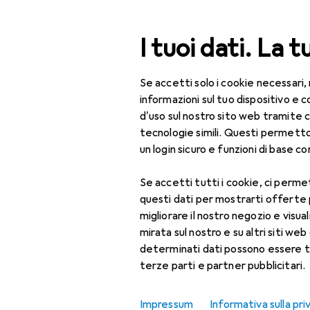
Cerca
I tuoi dati. La t
Se accetti solo i cookie necessari,
Categoria Navigazione
Tutte le categorie
Fuo
Tutte le categorie
informazioni sul tuo dispositivo 
d'uso sul nostro sito web tramite 
Fuori tutto
Fuori tutto
tecnologie simili. Questi permett
un login sicuro e funzioni di base com
Fai da te + Giardino
Se accetti tutti i cookie, ci permet
Utensileria
questi dati per mostrarti offerte
Strumento di misura
migliorare il nostro negozio e visua
mirata sul nostro e su altri siti web 
Calibro
determinati dati possono essere t
terze parti e partner pubblicitari.
Livella
Strumento di
Impressum
Informativa sulla pri