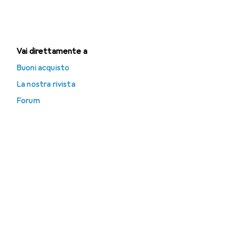
misurazione della
lunghezza
Vai direttamente a
Buoni acquisto
La nostra rivista
Forum