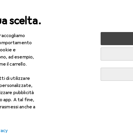
ua scelta.
 raccogliamo
ri tutto
Fai da te + Giardino
Utensileria
Strumento di
e comportamento
cookie e
: Strumento di misura
ono, ad esempio,
e il carrello.
ti di utilizzare
 personalizzate,
lizzare pubblicità
o app. A tal fine,
rasmessi anche a
vacy