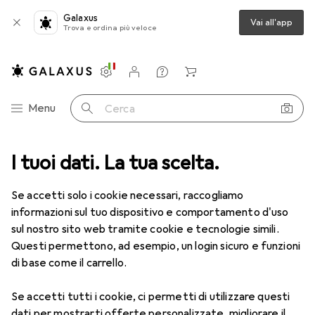
Galaxus
Vai all'app
Trova e ordina più veloce
Impostazioni
Conto cliente
Liste di confronto
Liste dei desideri
Carrello
Categoria Navigazione
Menu
Cerca
e categorie
I tuoi dati. La tua scelta.
Fai da te + Giardino
Veicoli
Ricambi per veicoli
Ricambi per veicoli
Se accetti solo i cookie necessari, raccogliamo
informazioni sul tuo dispositivo e comportamento d'uso
sul nostro sito web tramite cookie e tecnologie simili.
Scopri
Forum
Questi permettono, ad esempio, un login sicuro e funzioni
di base come il carrello.
Prodotti più venduti
Se accetti tutti i cookie, ci permetti di utilizzare questi
dati per mostrarti offerte personalizzate, migliorare il