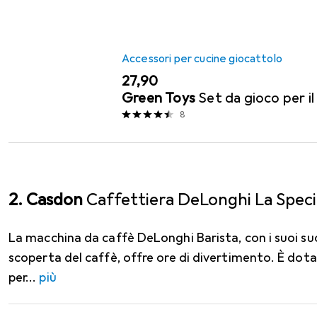
realizzato
più
Accessori per cucine giocattolo
EUR
27,90
Green Toys
Set da gioco per il
8
2. Casdon
Caffettiera DeLonghi La Specia
La macchina da caffè DeLonghi Barista, con i suoi suon
scoperta del caffè, offre ore di divertimento. È dota
per
più