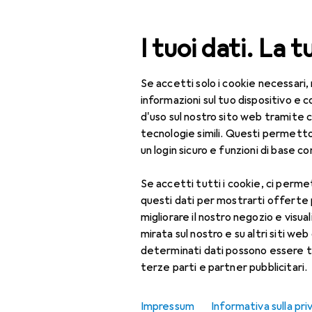
Cerca
I tuoi dati. La t
Se accetti solo i cookie necessari,
Categoria Navigazione
Tutte le categorie
informazioni sul tuo dispositivo 
d'uso sul nostro sito web tramite 
Giocattoli
tecnologie simili. Questi permett
un login sicuro e funzioni di base com
Creatività +
apprendimento
Se accetti tutti i cookie, ci permet
questi dati per mostrarti offerte
Gioco di ruolo dei
migliorare il nostro negozio e visua
bambini
mirata sul nostro e su altri siti web 
Accessori per cucine
determinati dati possono essere t
giocattolo
terze parti e partner pubblicitari.
Accessori
Impressum
Informativa sulla pri
supermercato