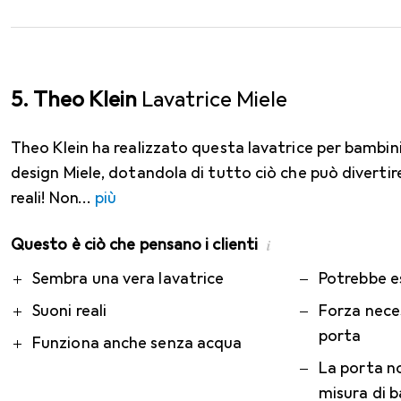
5. Theo Klein
Lavatrice Miele
Theo Klein ha realizzato questa lavatrice per bambin
design Miele, dotandola di tutto ciò che può divertire 
reali! Non
più
Questo è ciò che pensano i clienti
i
Pro
Contro
Sembra una vera lavatrice
Potrebbe e
Suoni reali
Forza neces
porta
Funziona anche senza acqua
La porta n
misura di 