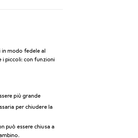
i in modo fedele al
i piccoli: con funzioni
ssere più grande
saria per chiudere la
on può essere chiusa a
bambino.