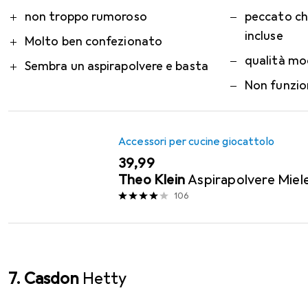
Pro
Contro
non troppo rumoroso
peccato che
incluse
Molto ben confezionato
qualità m
Sembra un aspirapolvere e basta
Non funzio
Accessori per cucine giocattolo
EUR
39,99
Theo Klein
Aspirapolvere Miel
106
7. Casdon
Hetty