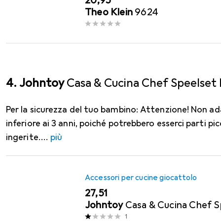
EUR
20,95
Theo Klein
9624
4. Johntoy
Casa & Cucina Chef Speelset
Per la sicurezza del tuo bambino: Attenzione! Non ad
inferiore ai 3 anni, poiché potrebbero esserci parti p
ingerite.
più
Accessori per cucine giocattolo
EUR
27,51
Johntoy
Casa & Cucina Chef S
1