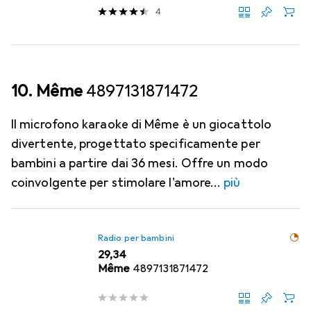
4
10. Même
4897131871472
Il microfono karaoke di Même è un giocattolo
divertente, progettato specificamente per
bambini a partire dai 36 mesi. Offre un modo
coinvolgente per stimolare l'amore
più
Radio per bambini
EUR
29,34
Même
4897131871472