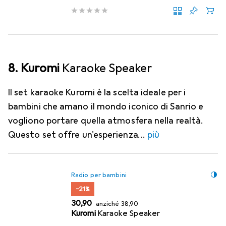
8. Kuromi
Karaoke Speaker
Il set karaoke Kuromi è la scelta ideale per i
bambini che amano il mondo iconico di Sanrio e
vogliono portare quella atmosfera nella realtà.
Questo set offre un'esperienza
più
Radio per bambini
−21%
EUR
EUR
30,90
anziché
38,90
Kuromi
Karaoke Speaker