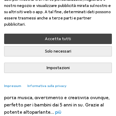
nostro negozio e visualizzare pubblicità mirata sul nostro e
su altri siti web o app. A tal fine, determinati dati possono
Radio per bambini
EUR
63,90
essere trasmessi anche a terze parti e partner
PDT
Macchina per cantare AGUA
pubblicitari.
Karaoke - Nero
Accetta tutti
Solo necessari
2. Kidywolf
Altoparlante karaoke
Impostazioni
Bluetooth
Impressum
Informativa sulla privacy
L'altoparlante karaoke Bluetooth KIDYKARAOKE
porta musica, divertimento e creatività ovunque,
perfetto per i bambini dai 5 anni in su. Grazie al
potente altoparlante
più