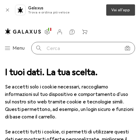
Galaxus
Vai all'app
Trova e ordina più veloce
Impostazioni
Conto cliente
Liste di confronto
Liste dei desideri
Carrello
Categoria Navigazione
Menu
Cerca
Radio per bambini più venduti
I tuoi dati. La tua scelta.
Se accetti solo i cookie necessari, raccogliamo
Questa pagina è sempre aggiornata e si aggiorna
i
informazioni sul tuo dispositivo e comportamento d'uso
automaticamente.
sul nostro sito web tramite cookie e tecnologie simili.
Questi permettono, ad esempio, un login sicuro e funzioni
di base come il carrello.
1. PDT
Macchina per cantare AGUA
Karaoke - Nero
Se accetti tutti i cookie, ci permetti di utilizzare questi
dati per mostrarti offerte personalizzate, migliorare il