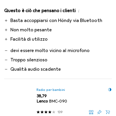
Questo è ciò che pensano i clienti
i
Pro
Contro
Basta accoppiarsi con Höndy via Bluetooth
Non molto pesante
Facilità di utilizzo
devi essere molto vicino al microfono
Troppo silenzioso
Qualità audio scadente
Radio per bambini
EUR
38,79
Lenco
BMC-090
139