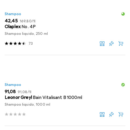
Shampoo
EUR
EUR
42,45
169,80
/
1l
Olaplex
No. 4P
Shampoo liquido, 250 ml
73
Shampoo
EUR
EUR
91,08
91,08
/
1l
Leonor Greyl
Bain Vitalisant B 1000ml
Shampoo liquido, 1000 ml