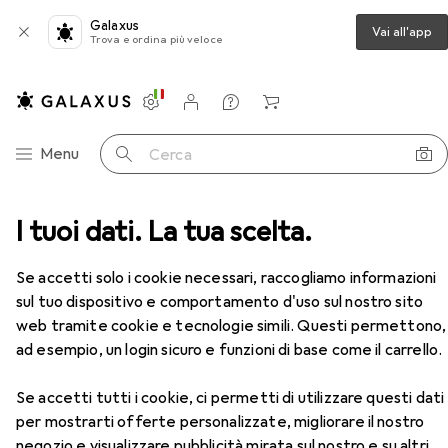
Galaxus
Vai all'app
Trova e ordina più veloce
Impostazioni
Conto cliente
Liste di confronto
Liste dei desideri
Carrello
Categoria Navigazione
Menu
Cerca
tura
I tuoi dati. La tua scelta.
Tinta per capelli
L'Oréal Professionnel Inoa
Accessori
Se accetti solo i cookie necessari, raccogliamo informazioni
sul tuo dispositivo e comportamento d'uso sul nostro sito
web tramite cookie e tecnologie simili. Questi permettono,
ad esempio, un login sicuro e funzioni di base come il carrello.
Se accetti tutti i cookie, ci permetti di utilizzare questi dati
EUR
EUR
11,38
da 2 Pezzi
189,67
/
1l
per mostrarti offerte personalizzate, migliorare il nostro
L'Oréal Professionnel
Inoa
negozio e visualizzare pubblicità mirata sul nostro e su altri
5,56 mogano rosso chiaro