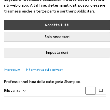
siti web o app. A tal fine, determinati dati possono essere
trasmessi anche a terze parti e partner pubblicitari.
Accetta tutti
Solo necessari
Impostazioni
Accessori per L'Oréal
Professionnel Inoa
Impressum
Informativa sulla privacy
Qui trovi accessori adatti per il prodotto L'Oréal
Professionnel Inoa della categoria Shampoo.
Rilevanza
Elenco dei prodotti