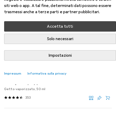
siti web o app. A tal fine, determinati dati possono essere
Qui trovi accessori adatti per il prodotto RS PRO
trasmessi anche a terze parti e partner pubblicitari.
Cederroth Large Bloodstopper Dressing della categoria
Cura delle ferite.
Accetta tutti
Rilevanza
Solo necessari
Elenco dei prodotti
Impostazioni
−15%
Cura delle ferite
Impressum
Informativa sulla privacy
EUR
EUR
EUR
6,61
anziché
7,78
132,20
/
1l
Hansaplast
Spray per ferite
Getto vaporizzato, 50 ml
353