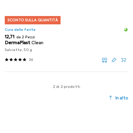
SCONTO SULLA QUANTITÀ
Cura delle ferite
EUR
12,71
da 2 Pezzi
DermaPlast
Clean
Salviette, 50 g
36
2 di 2 prodotti
In alto