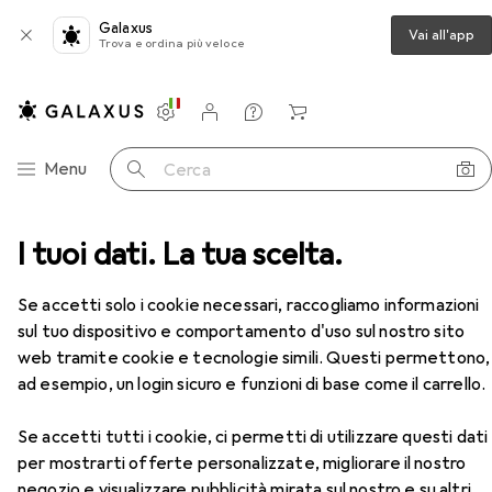
Galaxus
Vai all'app
Trova e ordina più veloce
Impostazioni
Conto cliente
Liste di confronto
Liste dei desideri
Carrello
Categoria Navigazione
Menu
Cerca
ico
I tuoi dati. La tua scelta.
RS PRO Cederroth Large Bloodstopper Dressing
Accessori
EUR
11,47
da 4 Pezzi
Se accetti solo i cookie necessari, raccogliamo informazioni
RS PRO
Cederroth Large
sul tuo dispositivo e comportamento d'uso sul nostro sito
Bloodstopper Dressing
web tramite cookie e tecnologie simili. Questi permettono,
ad esempio, un login sicuro e funzioni di base come il carrello.
Accessori per RS PRO Cederroth
Se accetti tutti i cookie, ci permetti di utilizzare questi dati
per mostrarti offerte personalizzate, migliorare il nostro
Large Bloodstopper Dressing
negozio e visualizzare pubblicità mirata sul nostro e su altri