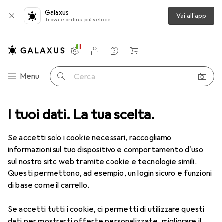
Galaxus
Vai all'app
Trova e ordina più veloce
Impostazioni
Conto cliente
Liste di confronto
Liste dei desideri
Carrello
Categoria Navigazione
Menu
Cerca
tte le categorie
I tuoi dati. La tua scelta.
Bellezza + Salute
Salute
Cura degli occhi
Cura degli occhi
Se accetti solo i cookie necessari, raccogliamo
informazioni sul tuo dispositivo e comportamento d'uso
sul nostro sito web tramite cookie e tecnologie simili.
Prodotti
Forum
Questi permettono, ad esempio, un login sicuro e funzioni
di base come il carrello.
Se accetti tutti i cookie, ci permetti di utilizzare questi
dati per mostrarti offerte personalizzate, migliorare il