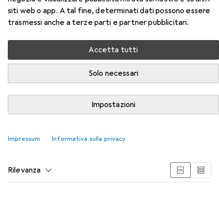
siti web o app. A tal fine, determinati dati possono essere
trasmessi anche a terze parti e partner pubblicitari.
Accetta tutti
Accessori per Schwarzkopf
Solo necessari
Professional Igora Royal Take
Over - 9.5-314 Dishelved Nudes
Impostazioni
Qui trovi accessori adatti per il prodotto Schwarzkopf
Impressum
Informativa sulla privacy
Professional Igora Royal Take Over - 9.5-314 Dishelved
Nudes della categoria Shampoo.
Rilevanza
Elenco dei prodotti