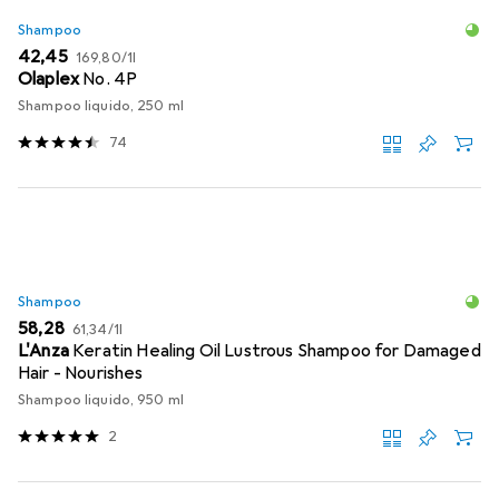
Shampoo
EUR
EUR
42,45
169,80
/
1l
Olaplex
No. 4P
Shampoo liquido, 250 ml
74
Shampoo
EUR
EUR
58,28
61,34
/
1l
L'Anza
Keratin Healing Oil Lustrous Shampoo for Damaged
Hair - Nourishes
Shampoo liquido, 950 ml
2