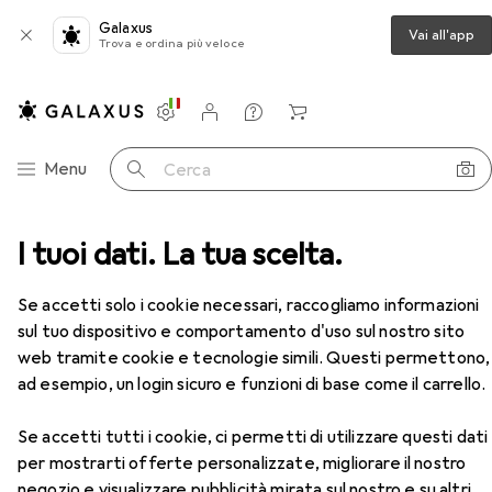
Galaxus
Vai all'app
Trova e ordina più veloce
Impostazioni
Conto cliente
Liste di confronto
Liste dei desideri
Carrello
Categoria Navigazione
Menu
Cerca
sional Igora Royal Take Over - 9.5-314 Dishelved Nudes
I tuoi dati. La tua scelta.
Accessori
Se accetti solo i cookie necessari, raccogliamo informazioni
sul tuo dispositivo e comportamento d'uso sul nostro sito
web tramite cookie e tecnologie simili. Questi permettono,
ad esempio, un login sicuro e funzioni di base come il carrello.
EUR
EUR
9,75
da 2 Pezzi
162,50
/
1l
Schwarzkopf Professional
Igora Royal
Take Over - 9.5-314 Dishelved Nudes
Se accetti tutti i cookie, ci permetti di utilizzare questi dati
Biondismo
per mostrarti offerte personalizzate, migliorare il nostro
negozio e visualizzare pubblicità mirata sul nostro e su altri