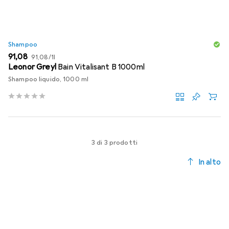
Shampoo
EUR
EUR
91,08
91,08
/
1l
Leonor Greyl
Bain Vitalisant B 1000ml
Shampoo liquido, 1000 ml
3 di 3 prodotti
In alto