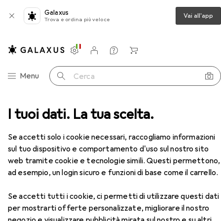
Galaxus
Vai all'app
Trova e ordina più veloce
Impostazioni
Conto cliente
Liste di confronto
Liste dei desideri
Carrello
Categoria Navigazione
Menu
Cerca
I tuoi dati. La tua scelta.
Tinta per capelli
Wella Koleston Rosso Vibrante
Accessori
Se accetti solo i cookie necessari, raccogliamo informazioni
sul tuo dispositivo e comportamento d'uso sul nostro sito
web tramite cookie e tecnologie simili. Questi permettono,
ad esempio, un login sicuro e funzioni di base come il carrello.
EUR
EUR
10,93
da 2 Pezzi
182,16
/
1l
Wella
Koleston Rosso Vibrante
Se accetti tutti i cookie, ci permetti di utilizzare questi dati
7/47
per mostrarti offerte personalizzate, migliorare il nostro
negozio e visualizzare pubblicità mirata sul nostro e su altri