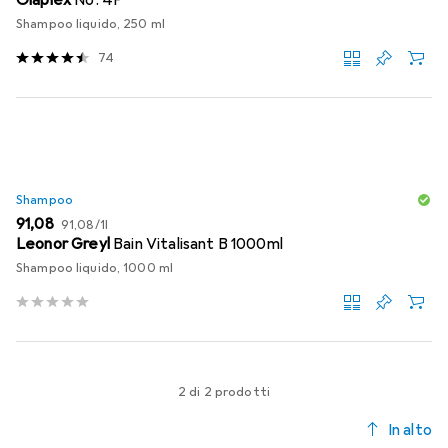
Olaplex
No. 4P
Shampoo liquido, 250 ml
74
Shampoo
EUR
EUR
91,08
91,08
/
1l
Leonor Greyl
Bain Vitalisant B 1000ml
Shampoo liquido, 1000 ml
2 di 2 prodotti
In alto