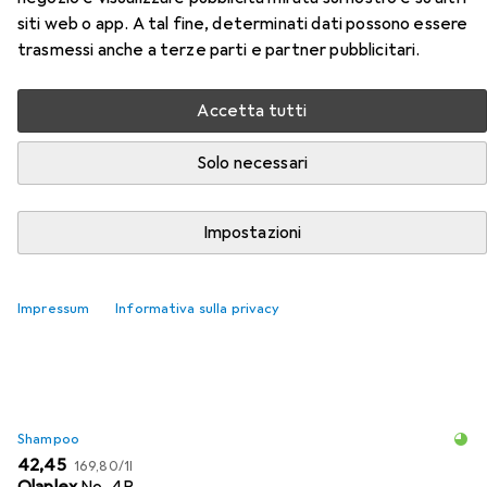
siti web o app. A tal fine, determinati dati possono essere
trasmessi anche a terze parti e partner pubblicitari.
Accetta tutti
Accessori per Wella Koleston
Solo necessari
Rosso Vibrante
Impostazioni
Qui trovi accessori adatti per il prodotto Wella Koleston
Rosso Vibrante della categoria Shampoo.
Rilevanza
Impressum
Informativa sulla privacy
Elenco dei prodotti
Shampoo
EUR
EUR
42,45
169,80
/
1l