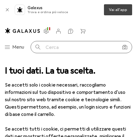
Galaxus
Vai all'app
Trova e ordina più veloce
Impostazioni
Conto cliente
Liste di confronto
Liste dei desideri
Carrello
Categoria Navigazione
Menu
Cerca
Bellezza + Salute
I tuoi dati. La tua scelta.
Cura viso
Accessori per dispositivi cura viso
Accessori per dispositivi cura
Se accetti solo i cookie necessari, raccogliamo
viso
informazioni sul tuo dispositivo e comportamento d'uso
sul nostro sito web tramite cookie e tecnologie simili.
Questi permettono, ad esempio, un login sicuro e funzioni
di base come il carrello.
Prodotti
Forum
Se accetti tutti i cookie, ci permetti di utilizzare questi
dati per mostrarti offerte personalizzate, migliorare il