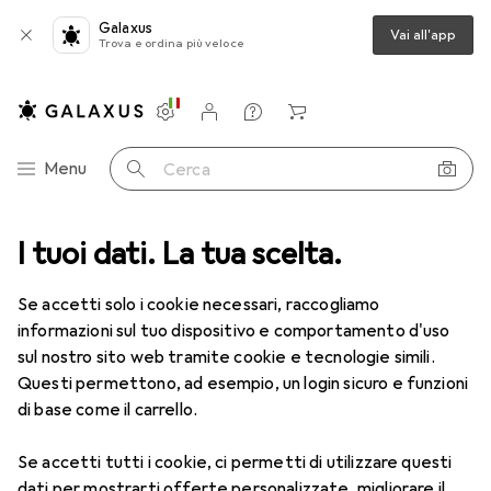
Galaxus
Vai all'app
Trova e ordina più veloce
Impostazioni
Conto cliente
Liste di confronto
Liste dei desideri
Carrello
Categoria Navigazione
Menu
Cerca
a + Salute
I tuoi dati. La tua scelta.
Cura del corpo
Manicure + Pedicure
Crema mani
Crema mani
Se accetti solo i cookie necessari, raccogliamo
informazioni sul tuo dispositivo e comportamento d'uso
sul nostro sito web tramite cookie e tecnologie simili.
Prodotti
Forum
Questi permettono, ad esempio, un login sicuro e funzioni
di base come il carrello.
Se accetti tutti i cookie, ci permetti di utilizzare questi
dati per mostrarti offerte personalizzate, migliorare il