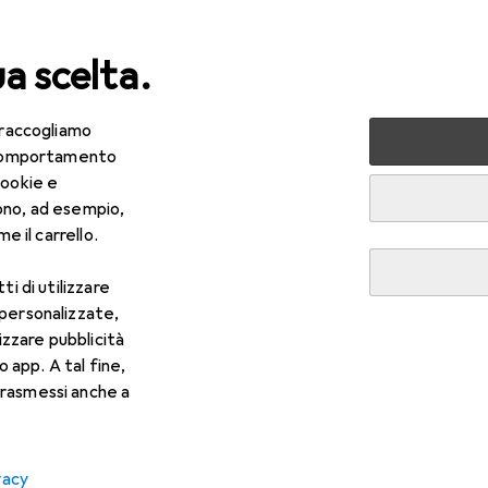
ua scelta.
 raccogliamo
lezza + Salute
Cura dei denti
Sbiancamento denti
e comportamento
cookie e
to denti
ono, ad esempio,
e il carrello.
ti di utilizzare
 personalizzate,
lizzare pubblicità
o app. A tal fine,
rasmessi anche a
vacy