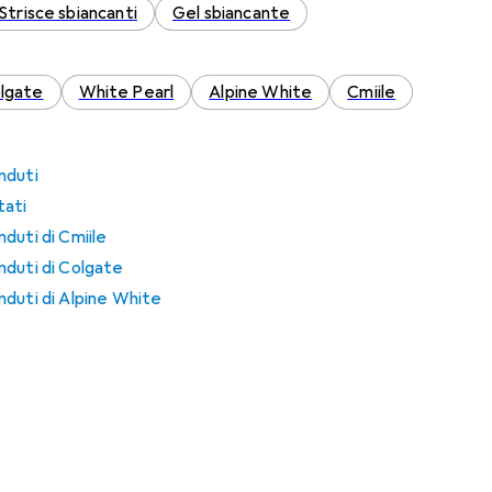
Strisce sbiancanti
Gel sbiancante
lgate
White Pearl
Alpine White
Cmiile
nduti
tati
duti di Cmiile
nduti di Colgate
duti di Alpine White