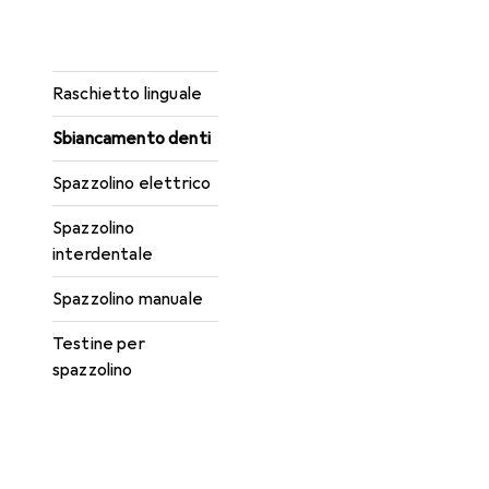
Filo interdentale
Idropulsore
Raschietto linguale
Sbiancamento denti
Spazzolino elettrico
Spazzolino
interdentale
Spazzolino manuale
Testine per
spazzolino