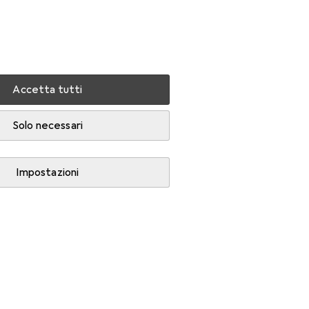
Impostazioni
Conto cliente
Liste di confronto
Liste dei desideri
Carrello
Accedi
Accetta tutti
Solo necessari
Impostazioni