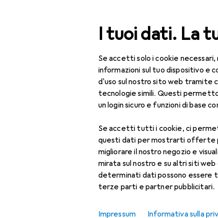
Cerca
I tuoi dati. La t
Se accetti solo i cookie necessari,
Categoria Navigazione
Tutte le categorie
Bel
Tutte le categorie
informazioni sul tuo dispositivo 
d'uso sul nostro sito web tramite 
Sbiancamen
Bellezza + Salute
tecnologie simili. Questi permett
un login sicuro e funzioni di base com
Cura dei denti
Accessori per la cura
Se accetti tutti i cookie, ci permet
Prodotti
Forum
dei denti
questi dati per mostrarti offerte
migliorare il nostro negozio e visua
Clessidra
mirata sul nostro e su altri siti web 
determinati dati possono essere t
Collutorio
terze parti e partner pubblicitari.
Dentifricio
Impressum
Informativa sulla pri