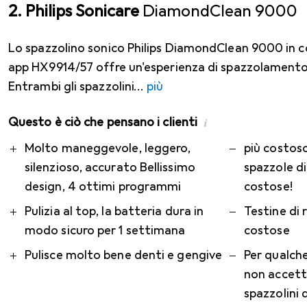
2. Philips Sonicare
DiamondClean 9000
Lo spazzolino sonico Philips DiamondClean 9000 in 
app HX9914/57 offre un'esperienza di spazzolamento
Entrambi gli spazzolini
più
Questo è ciò che pensano i clienti
i
Pro
Contro
Molto maneggevole, leggero,
più costoso
silenzioso, accurato Bellissimo
spazzole d
design, 4 ottimi programmi
costose!
Pulizia al top, la batteria dura in
Testine di
modo sicuro per 1 settimana
costose
Pulisce molto bene denti e gengive
Per qualche
non accett
spazzolini 