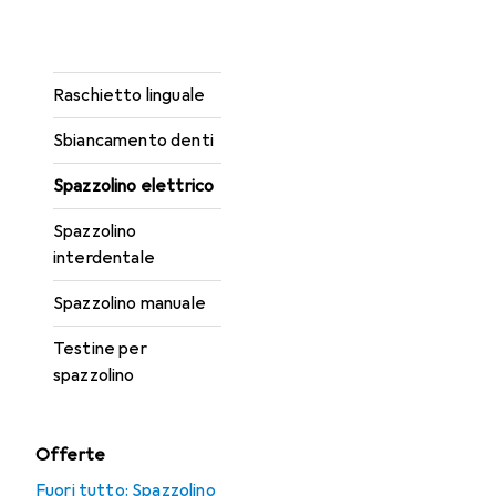
Filo interdentale
Idropulsore
Raschietto linguale
Sbiancamento denti
Spazzolino elettrico
Spazzolino
interdentale
Spazzolino manuale
Testine per
spazzolino
Offerte
Fuori tutto: Spazzolino