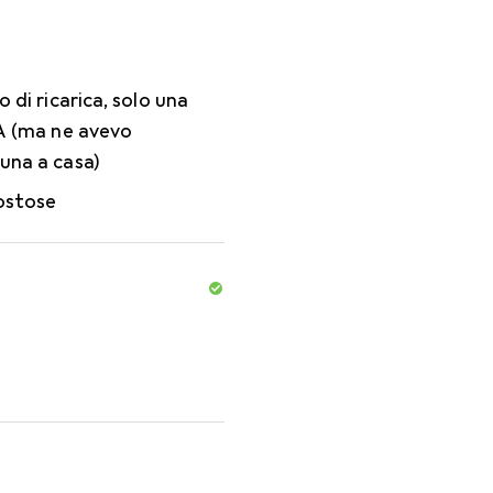
 di ricarica, solo una
A (ma ne avevo
na a casa)
ostose