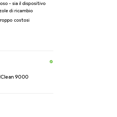
so - sia il dispositivo
zole di ricambio
troppo costosi
dClean 9000