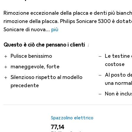
Rimozione eccezionale della placca e denti più bianchi
rimozione della placca. Philips Sonicare 5300 è dotat
Sonicare di nuova
più
Questo è ciò che pensano i clienti
i
Pro
Contro
Pulisce benissimo
Le testine 
costose
maneggevole, forte
Al posto de
Silenzioso rispetto al modello
una normal
precedente
Non è inclu
Spazzolino elettrico
EUR
77,14