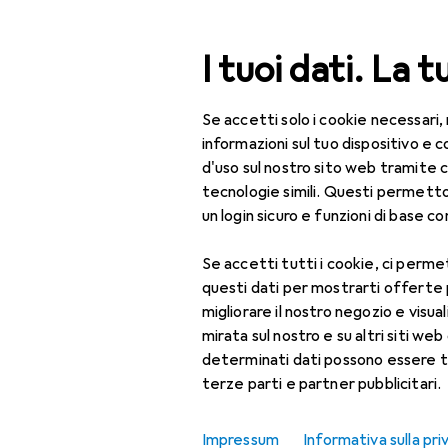
Cerca
I tuoi dati. La t
Se accetti solo i cookie necessari,
Categoria Navigazione
Tutte le categorie
informazioni sul tuo dispositivo 
d'uso sul nostro sito web tramite 
Bellezza + Salute
tecnologie simili. Questi permett
un login sicuro e funzioni di base com
Cura dei denti
Accessori per la cura
Se accetti tutti i cookie, ci permet
dei denti
questi dati per mostrarti offerte
migliorare il nostro negozio e visua
Clessidra
mirata sul nostro e su altri siti web 
determinati dati possono essere t
Collutorio
terze parti e partner pubblicitari.
Dentifricio
Impressum
Informativa sulla pri