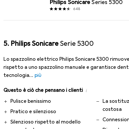
Philips Sonicare
Series 5300
648
5. Philips Sonicare
Serie 5300
Lo spazzolino elettrico Philips Sonicare 5300 rimuove 
rispetto a uno spazzolino manuale e garantisce denti b
tecnologia
più
Questo è ciò che pensano i clienti
i
Pro
Contro
Pulisce benissimo
La sostituz
costosa
Pratico e silenzioso
Connession
Silenzioso rispetto al modello