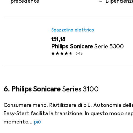
precedente
Dipendenza
Spazzolino elettrico
EUR
151,18
Philips Sonicare
Serie 5300
648
6. Philips Sonicare
Series 3100
Consumare meno. Riutilizzare di più. Autonomia della 
Easy-Start facilita la transizione. In questo modo sa
momento
più