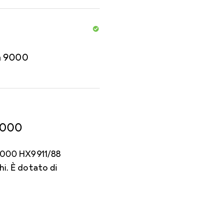
n 9000
9000
e 9000 HX9911/88
hi. È dotato di