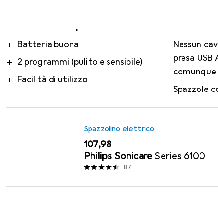
dotata di
più
Questo è ciò che pensano i clienti
i
Pro
Contro
Batteria buona
Nessun cavo
presa USB 
2 programmi (pulito e sensibile)
comunque u
Facilità di utilizzo
Spazzole c
Spazzolino elettrico
EUR
107,98
Philips Sonicare
Series 6100
87