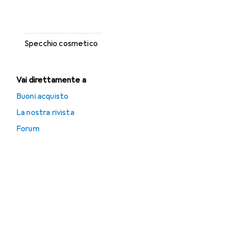
Rossetto +
Lucidalabbra
Specchio cosmetico
Vai direttamente a
Buoni acquisto
La nostra rivista
Forum