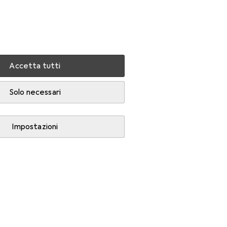
Impostazioni
Conto cliente
Liste di confronto
Liste dei desideri
Carrello
Accedi
Accetta tutti
Solo necessari
Impostazioni