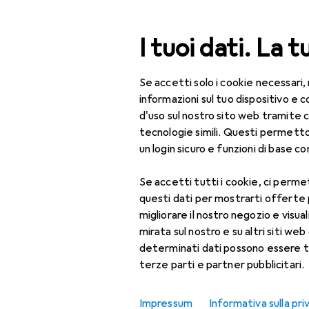
Cerca
I tuoi dati. La t
Se accetti solo i cookie necessari,
Categoria Navigazione
Tutte le categorie
Fuo
Tutte le categorie
informazioni sul tuo dispositivo 
d'uso sul nostro sito web tramite 
Fuori tutto:
Fuori tutto
tecnologie simili. Questi permett
un login sicuro e funzioni di base com
Bellezza + Salute
Se accetti tutti i cookie, ci permet
Trucco
questi dati per mostrarti offerte
Accessori make-up
migliorare il nostro negozio e visua
mirata sul nostro e su altri siti web 
Fondotinta + Ciprie
determinati dati possono essere t
terze parti e partner pubblicitari.
Occhi
Pennello make-up
Impressum
Informativa sulla pri