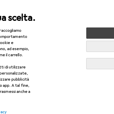
ua scelta.
 raccogliamo
ri tutto
Bellezza + Salute
Trucco
e comportamento
cookie e
 Trucco
ono, ad esempio,
e il carrello.
ti di utilizzare
 personalizzate,
lizzare pubblicità
o app. A tal fine,
rasmessi anche a
vacy