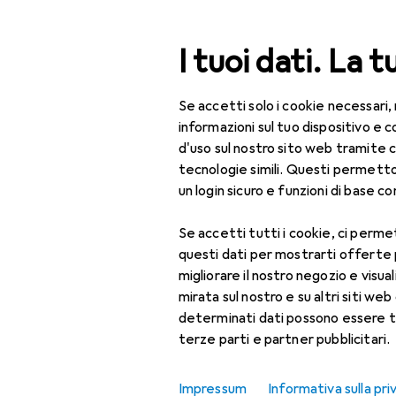
Cerca
I tuoi dati. La t
Se accetti solo i cookie necessari,
Categoria Navigazione
Tutte le categorie
Mo
Tutte le categorie
informazioni sul tuo dispositivo 
d'uso sul nostro sito web tramite 
Bambini
Moda
tecnologie simili. Questi permett
un login sicuro e funzioni di base com
Bambini
Abbigliamento
Se accetti tutti i cookie, ci permet
Scopri
Forum
questi dati per mostrarti offerte
Accessori
migliorare il nostro negozio e visua
mirata sul nostro e su altri siti web 
Costumi da bagno
determinati dati possono essere t
terze parti e partner pubblicitari.
Intimo
Orologi + Gioielli
Impressum
Informativa sulla pri