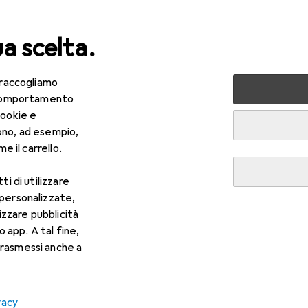
ua scelta.
 raccogliamo
da
Bambini
e comportamento
cookie e
ono, ad esempio,
e il carrello.
ti di utilizzare
 personalizzate,
lizzare pubblicità
o app. A tal fine,
rasmessi anche a
vacy