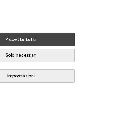
Impostazioni
Conto cliente
Liste di confronto
Liste dei desideri
Carrello
Accedi
Accetta tutti
Solo necessari
Impostazioni