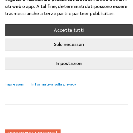
siti web o app. A tal fine, determinati dati possono essere
Qui trovi accessori adatti per il prodotto Transcend PCIE
trasmessi anche a terze parti e partner pubblicitari.
SSD 110S 256GB della categoria Accessori per disco
rigido.
Accetta tutti
Rilevanza
Elenco dei prodotti
Solo necessari
Impostazioni
Accessori per disco rigido
EUR
20,34
be quiet!
Raffreddatore MC1 Pro
Impressum
Informativa sulla privacy
109