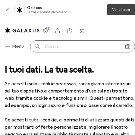
Galaxus
Vai all'app
Trova e ordina più veloce
Impostazioni
Conto cliente
Liste di confronto
Liste dei desideri
Carrello
Categoria Navigazione
Menu
Cerca
Memorie
I tuoi dati. La tua scelta.
SSD
Transcend PCIE SSD 110S 256GB
Accessori
EUR
EUR
102,81
401,60
/
1TB
Se accetti solo i cookie necessari, raccogliamo informazioni
Transcend
PCIE SSD 110S 256GB
sul tuo dispositivo e comportamento d'uso sul nostro sito
256 GB, M.2 2280
web tramite cookie e tecnologie simili. Questi permettono,
ad esempio, un login sicuro e funzioni di base come il carrello.
Accessori per Transcend PCIE
Se accetti tutti i cookie, ci permetti di utilizzare questi dati
SSD 110S 256GB
per mostrarti offerte personalizzate, migliorare il nostro
negozio e visualizzare pubblicità mirata sul nostro e su altri