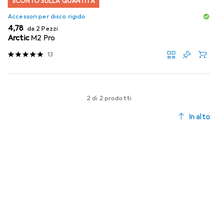
SCONTO SULLA QUANTITÀ
Accessori per disco rigido
EUR
4,78
da 2 Pezzi
Arctic
M2 Pro
13
2 di 2 prodotti
In alto