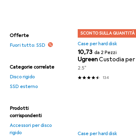
SSD
Elenco dei prodotti
SSD esterno
SCONTO SULLA QUANTITÀ
Offerte
Case per hard disk
Fuori tutto: SSD
EUR
10,73
da 2 Pezzi
Ugreen
Custodia pe
Categorie correlate
2.5"
Disco rigido
134
SSD esterno
Prodotti
corrispondenti
Accessori per disco
rigido
Case per hard disk