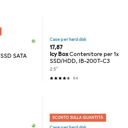
Case per hard disk
EUR
17,87
Icy Box
Contenitore per 1x
r SSD SATA
SSD/HDD, IB-200T-C3
2.5"
84
SCONTO SULLA QUANTITÀ
Case per hard disk