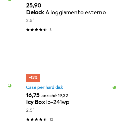
EUR
25,90
Delock
Alloggiamento esterno
2.5"
8
−13%
Case per hard disk
EUR
EUR
16,75
anziché
19,32
Icy Box
Ib-241wp
2.5"
12