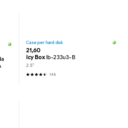
Case per hard disk
EUR
21,60
Icy Box
Ib-233u3-B
da
A
2.5"
148