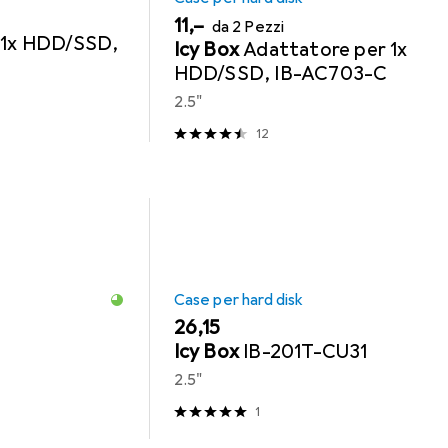
EUR
11,–
da 2 Pezzi
 1x HDD/SSD,
Icy Box
Adattatore per 1x
HDD/SSD, IB-AC703-C
2.5"
12
Case per hard disk
EUR
26,15
Icy Box
IB-201T-CU31
2.5"
1