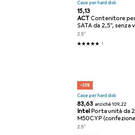
Case per hard disk
EUR
15,13
ACT
Contenitore per
SATA da 2,5", senza v
Gen1
2.5"
1
−23%
Case per hard disk
EUR
EUR
83,63
anziché
109,22
Intel
Porta unità da 2
M50CYP (confezione 
2.5"