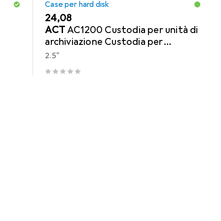
Case per hard disk
EUR
24,08
ACT
AC1200 Custodia per unità di
archiviazione Custodia per
HDD/SSD nera da 2,5 pollici
2.5"