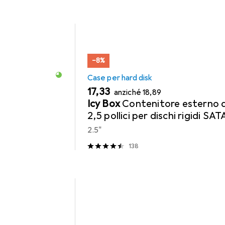
−8%
Case per hard disk
EUR
EUR
17,33
anziché
18,89
Icy Box
Contenitore esterno 
2,5 pollici per dischi rigidi SAT
2.5"
138