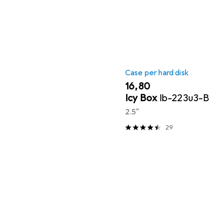
Case per hard disk
EUR
16,80
Icy Box
Ib-223u3-B
2.5"
29