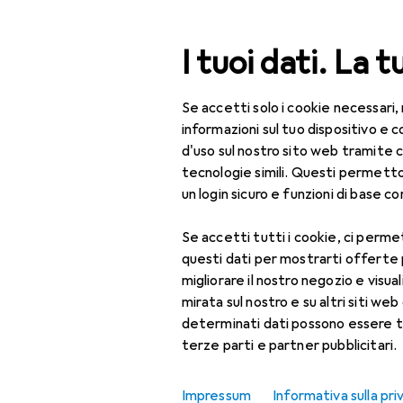
Cerca
I tuoi dati. La t
Se accetti solo i cookie necessari,
Categoria Navigazione
Tutte le categorie
IT 
Tutte le categorie
informazioni sul tuo dispositivo 
d'uso sul nostro sito web tramite 
IT + Multimedia
EU
30
tecnologie simili. Questi permett
Tr
un login sicuro e funzioni di base com
Componenti PC
32 
Se accetti tutti i cookie, ci permet
Memorie
questi dati per mostrarti offerte
Accessori per
migliorare il nostro negozio e visua
Accessori p
memorie
mirata sul nostro e su altri siti web 
determinati dati possono essere t
Disco rigido
Qui trovi accessori adatti
terze parti e partner pubblicitari.
Disco rigido esterno
Ordina per
:
Rilevanza
Impressum
Informativa sulla pri