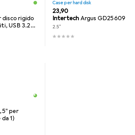
Case per hard disk
EUR
23,90
 disco rigido
Intertech
Argus GD25609
iti, USB 3.2
2.5"
,5" per
da 1)