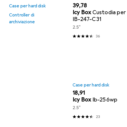
EUR
39,78
Case per hard disk
Icy Box
Custodia per
Controller di
IB-247-C31
archiviazione
2.5"
36
Case per hard disk
EUR
18,91
Icy Box
Ib-256wp
2.5"
23