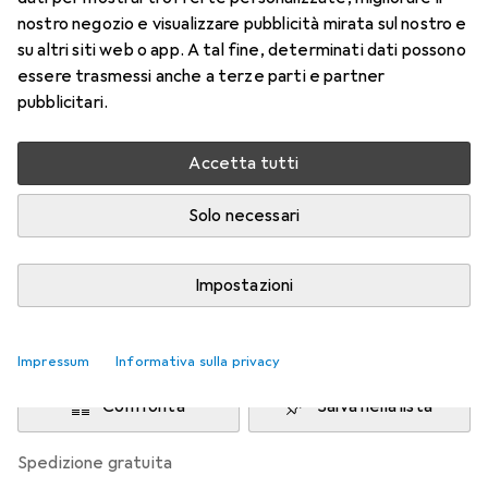
nostro negozio e visualizzare pubblicità mirata sul nostro e
Prezzo in EUR IVA incl.
su altri siti web o app. A tal fine, determinati dati possono
essere trasmessi anche a terze parti e partner
Marca
Valutazioni
pubblicitari.
Altri prodotti Logitech
1311
Rapporti di prova
Accetta tutti
Molto buono in 3 test
Solo necessari
Consegnato ven, 14/8
Impostazioni
Più di 10 pezzi in stock
Aggiungi al carrello
Impressum
Informativa sulla privacy
Confronta
Salva nella lista
spedizione gratuita