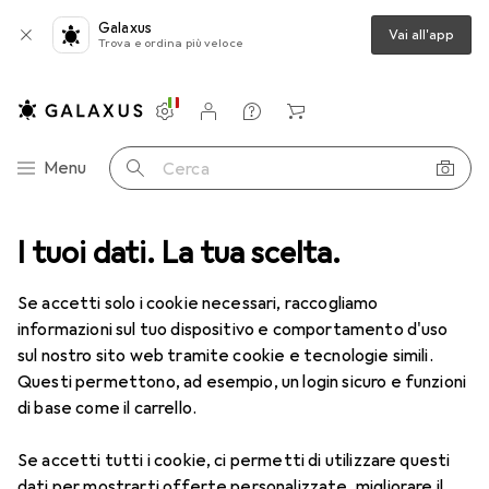
Galaxus
Vai all'app
Trova e ordina più veloce
Impostazioni
Conto cliente
Liste di confronto
Liste dei desideri
Carrello
Categoria Navigazione
Menu
Cerca
dia
I tuoi dati. La tua scelta.
Periferiche
Mouse + Tastiere
Mouse
Logitech Lift
Se accetti solo i cookie necessari, raccogliamo
informazioni sul tuo dispositivo e comportamento d'uso
sul nostro sito web tramite cookie e tecnologie simili.
5 immagini
1 Video
Questi permettono, ad esempio, un login sicuro e funzioni
EUR
45,38
di base come il carrello.
Logitech
Lift
Se accetti tutti i cookie, ci permetti di utilizzare questi
Senza fili
dati per mostrarti offerte personalizzate, migliorare il