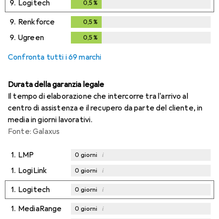
9.
Logitech
0,5
%
0,5
%
9.
Renkforce
0,5
%
0,5
%
9.
Ugreen
0,5
%
0,5
%
Confronta tutti i 69 marchi
Durata della garanzia legale
Il tempo di elaborazione che intercorre tra l'arrivo al
centro di assistenza e il recupero da parte del cliente, in
media in giorni lavorativi.
Fonte: Galaxus
1.
LMP
i
0
giorni
1.
LogiLink
i
0
giorni
1.
Logitech
i
0
giorni
1.
MediaRange
i
0
giorni