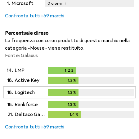
1.
Microsoft
i
0
giorni
Confronta tutti i 69 marchi
Percentuale di reso
La frequenza con cui un prodotto di questo marchio nella
categoria «Mouse» viene restituito.
Fonte: Galaxus
14.
LMP
1,2
%
1,2
%
18.
Active Key
1,3
%
1,3
%
18.
Logitech
1,3
%
1,3
%
18.
Renkforce
1,3
%
1,3
%
21.
Deltaco Gaming
1,4
%
1,4
%
Confronta tutti i 69 marchi