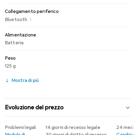
Collegamento periferico
i
Bluetooth
Alimentazione
Batteria
Peso
125 g
Mostra di più
Evoluzione del prezzo
Problemi legali
14 giorni di recesso legale
24 mesi 
Modulo di
30 giorni di diritto di recesso
Condizion