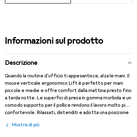
Informazioni sul prodotto
Descrizione
Quando la routine d'ufficio ti appesantisce, alza le mani. Il
mouse verticale ergonomico Lift è perfetto per mani
piccole e medie e offre comfort dalla mattina presto fino
a tarda notte. Le superfici di presa in gomma morbida e un
comodo supporto per il pollice rendono il lavoro molto più
confortevole. Rilassati, distenditi e adotta una posizione
naturale della mano di 57°. E con le funzioni di produttività
Mostra di più
adattate al tuo stile di lavoro, puoi concentrarti dalla
mattina alla sera. Collega facilmente fino a 3 dispositivi