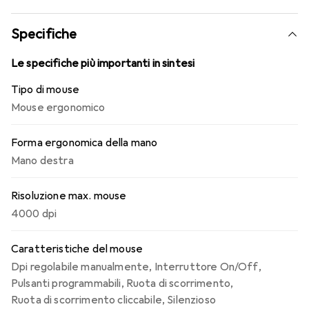
tramite Bluetooth o Logi Bolt e lavora fino a 2 anni con
una sola batteria AA.
Specifiche
Le specifiche più importanti in sintesi
Tipo di mouse
Mouse ergonomico
Forma ergonomica della mano
Mano destra
Risoluzione max. mouse
4000 dpi
Caratteristiche del mouse
Dpi regolabile manualmente
,
Interruttore On/Off
,
Pulsanti programmabili
,
Ruota di scorrimento
,
Ruota di scorrimento cliccabile
,
Silenzioso