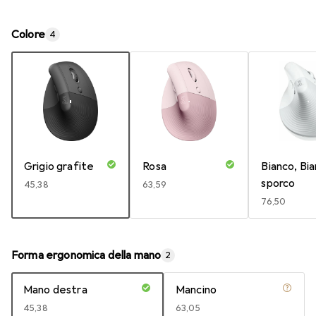
Colore
4
Grigio grafite
Rosa
Bianco, Bi
sporco
EUR
45,38
EUR
63,59
EUR
76,50
Forma ergonomica della mano
2
Mano destra
Mancino
EUR
45,38
EUR
63,05