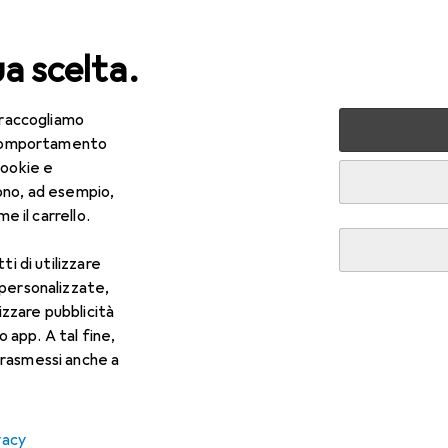
ua scelta.
 raccogliamo
+ Multimedia
Audio
Lettori audio
Accessori per audio
e comportamento
cookie e
r giradischi
ono, ad esempio,
e il carrello.
ti di utilizzare
 personalizzate,
lizzare pubblicità
o app. A tal fine,
rasmessi anche a
vacy