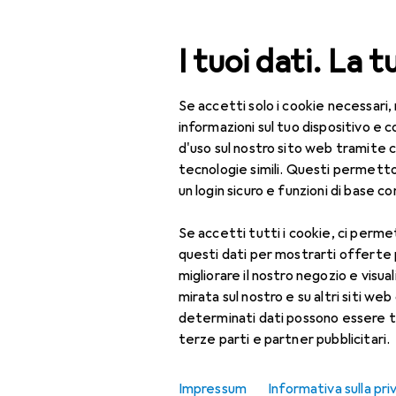
Cerca
I tuoi dati. La t
Se accetti solo i cookie necessari,
Categoria Navigazione
Tutte le categorie
IT 
Tutte le categorie
informazioni sul tuo dispositivo 
d'uso sul nostro sito web tramite 
Accessori pe
IT + Multimedia
tecnologie simili. Questi permett
un login sicuro e funzioni di base com
Audio
Se accetti tutti i cookie, ci permet
Lettori audio
Prodotti
Forum
questi dati per mostrarti offerte
Accessori per audio
migliorare il nostro negozio e visua
Player
mirata sul nostro e su altri siti web 
determinati dati possono essere t
Accessori audio
terze parti e partner pubblicitari.
Accessori per
dittafono
Impressum
Informativa sulla pri