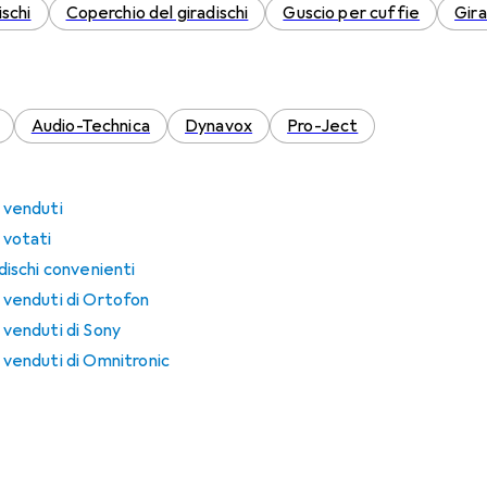
ischi
Coperchio del giradischi
Guscio per cuffie
Gira
Audio-Technica
Dynavox
Pro-Ject
ù venduti
 votati
adischi convenienti
ù venduti di Ortofon
ù venduti di Sony
ù venduti di Omnitronic