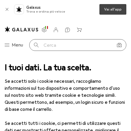
Galaxus
Vai all'app
Trova e ordina più veloce
Impostazioni
Conto cliente
Liste di confronto
Liste dei desideri
Carrello
Categoria Navigazione
Menu
Cerca
etti discoteca
I tuoi dati. La tua scelta.
Illuminotecnica
Lampadine + Fari Illuminotecnica
Lampadine + Fari Illuminotecnica
Se accetti solo i cookie necessari, raccogliamo
informazioni sul tuo dispositivo e comportamento d'uso
sul nostro sito web tramite cookie e tecnologie simili.
Prodotti
Forum
Questi permettono, ad esempio, un login sicuro e funzioni
di base come il carrello.
Se accetti tutti i cookie, ci permetti di utilizzare questi
dati per mostrarti offerte personalizzate, migliorare il