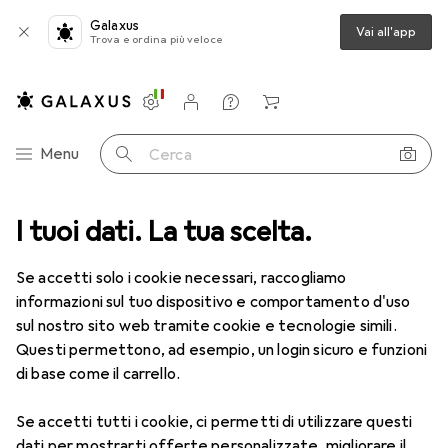
Galaxus
Vai all'app
Trova e ordina più veloce
Impostazioni
Conto cliente
Liste di confronto
Liste dei desideri
Carrello
Categoria Navigazione
Menu
Cerca
Memorie RAM più venduti di
I tuoi dati. La tua scelta.
Corsair
Se accetti solo i cookie necessari, raccogliamo
informazioni sul tuo dispositivo e comportamento d'uso
Questa pagina è sempre aggiornata e si aggiorna
sul nostro sito web tramite cookie e tecnologie simili.
i
automaticamente.
Questi permettono, ad esempio, un login sicuro e funzioni
di base come il carrello.
1. Corsair
Vendetta
Se accetti tutti i cookie, ci permetti di utilizzare questi
dati per mostrarti offerte personalizzate, migliorare il