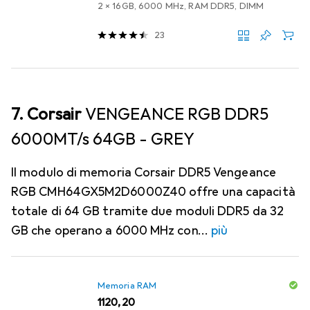
2 x 16GB, 6000 MHz, RAM DDR5, DIMM
23
7. Corsair
VENGEANCE RGB DDR5
6000MT/s 64GB - GREY
Il modulo di memoria Corsair DDR5 Vengeance
RGB CMH64GX5M2D6000Z40 offre una capacità
totale di 64 GB tramite due moduli DDR5 da 32
GB che operano a 6000 MHz con
più
Memoria RAM
EUR
1120,20