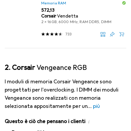
Memoria RAM
EUR
572,13
Corsair
Vendetta
2 x 16GB, 6000 MHz, RAM DDR5, DIMM
733
2. Corsair
Vengeance RGB
I moduli di memoria Corsair Vengeance sono
progettati per l'overclocking. I DIMM dei moduli
Vengeance sono realizzati con memoria
selezionata appositamente per un
più
Questo è ciò che pensano i clienti
i