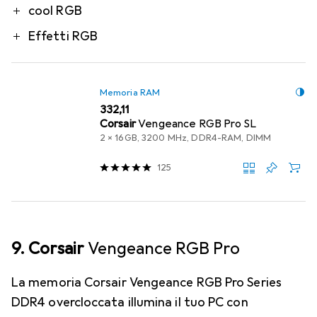
cool RGB
Effetti RGB
Memoria RAM
EUR
332,11
Corsair
Vengeance RGB Pro SL
2 x 16GB, 3200 MHz, DDR4-RAM, DIMM
125
9. Corsair
Vengeance RGB Pro
La memoria Corsair Vengeance RGB Pro Series
DDR4 overcloccata illumina il tuo PC con