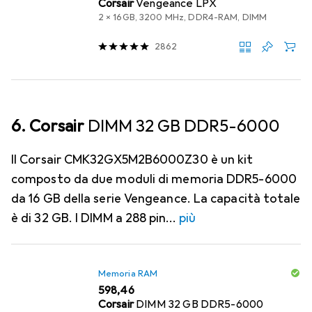
Corsair
Vengeance LPX
2 x 16GB, 3200 MHz, DDR4-RAM, DIMM
2862
6. Corsair
DIMM 32 GB DDR5-6000
Il Corsair CMK32GX5M2B6000Z30 è un kit
composto da due moduli di memoria DDR5-6000
da 16 GB della serie Vengeance. La capacità totale
è di 32 GB. I DIMM a 288 pin
più
Memoria RAM
EUR
598,46
Corsair
DIMM 32 GB DDR5-6000