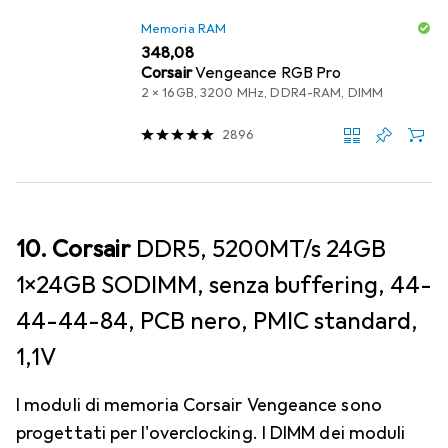
Memoria RAM
EUR
348,08
Corsair
Vengeance RGB Pro
2 x 16GB, 3200 MHz, DDR4-RAM, DIMM
2896
10. Corsair
DDR5, 5200MT/s 24GB
1x24GB SODIMM, senza buffering, 44-
44-44-84, PCB nero, PMIC standard,
1,1V
I moduli di memoria Corsair Vengeance sono
progettati per l'overclocking. I DIMM dei moduli