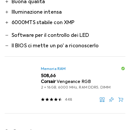
Pro
Contro
Buona qualità
Illuminazione intensa
6000MTS stabile con XMP
Software per il controllo dei LED
Il BIOS ci mette un po’ a riconoscerlo
Memoria RAM
EUR
508,66
Corsair
Vengeance RGB
2 x 16GB, 6000 MHz, RAM DDR5, DIMM
448