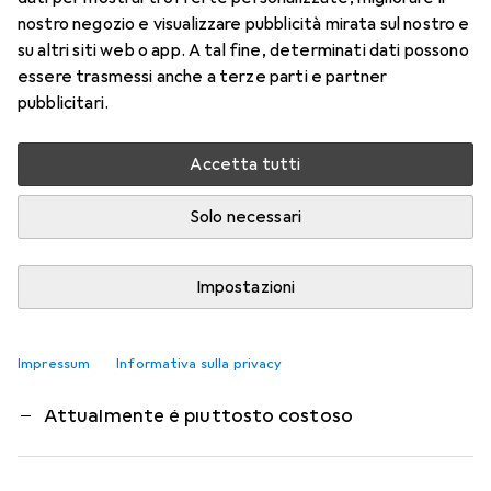
I moduli di memoria Corsair Vengeance sono
nostro negozio e visualizzare pubblicità mirata sul nostro e
progettati per l'overclocking. I DIMM dei moduli
su altri siti web o app. A tal fine, determinati dati possono
essere trasmessi anche a terze parti e partner
Vengeance sono costruiti con memoria ad alte
pubblicitari.
prestazioni selezionata
più
Accetta tutti
Questo è ciò che pensano i clienti
i
Pro
Contro
Bellissimo RGB
Solo necessari
Bellissimo design
Funziona in modo stabile
Impostazioni
Purtroppo molto costoso
Impressum
Informativa sulla privacy
NESSUNA SINCRONIZZAZIONE ASUS AURA RGB
Attualmente è piuttosto costoso