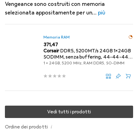
Vengeance sono costruiti con memoria
selezionata appositamente per un
più
Memoria RAM
EUR
371,47
Corsair
DDR5, 5200MT/s 24GB 1x24GB
SODIMM, senza buffering, 44-44-44-
84, PCB nero, PMIC standard, 1,1V
1 x 24GB, 5200 MHz, RAM DDR5, SO-DIMM
Vedi tutti i prodotti
i
Ordine dei prodotti