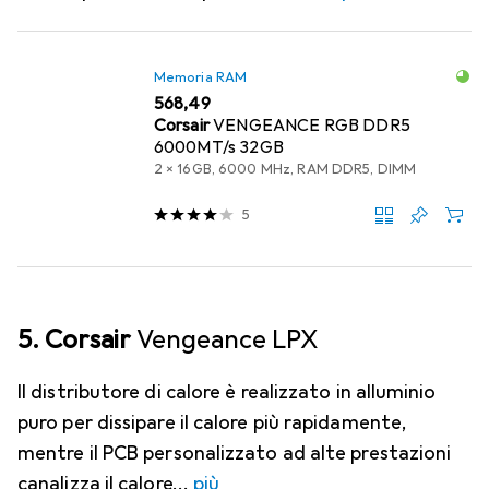
Memoria RAM
EUR
568,49
Corsair
VENGEANCE RGB DDR5
6000MT/s 32GB
2 x 16GB, 6000 MHz, RAM DDR5, DIMM
5
5. Corsair
Vengeance LPX
Il distributore di calore è realizzato in alluminio
puro per dissipare il calore più rapidamente,
mentre il PCB personalizzato ad alte prestazioni
canalizza il calore
più