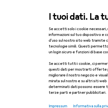
Cerca
I tuoi dati. La t
Se accetti solo i cookie necessari,
Categoria Navigazione
Tutte le categorie
Fuo
Tutte le categorie
informazioni sul tuo dispositivo 
d'uso sul nostro sito web tramite 
Fuori tutto:
Fuori tutto
tecnologie simili. Questi permett
un login sicuro e funzioni di base com
IT + Multimedia
Se accetti tutti i cookie, ci permet
Foto + Video
questi dati per mostrarti offerte
Attrezzatura da studio
migliorare il nostro negozio e visua
fotografico
mirata sul nostro e su altri siti web 
determinati dati possono essere t
Accessori
terze parti e partner pubblicitari.
attrezzatura da
studio
Impressum
Informativa sulla pri