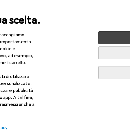
ua scelta.
 raccogliamo
ri tutto
IT + Multimedia
Foto + Video
Attrezzatura d
e comportamento
cookie e
 Attrezzatura da studio foto
ono, ad esempio,
e il carrello.
ti di utilizzare
 personalizzate,
lizzare pubblicità
o app. A tal fine,
rasmessi anche a
vacy