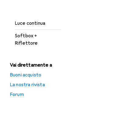
Accessori per
softbox + riflettori
Luce continua
Softbox +
Riflettore
Vai direttamente a
Buoni acquisto
La nostra rivista
Forum