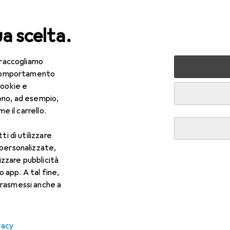
ua scelta.
 raccogliamo
ri tutto
IT + Multimedia
Periferiche
Monitor
e comportamento
cookie e
: Monitor
ono, ad esempio,
e il carrello.
ti di utilizzare
 personalizzate,
lizzare pubblicità
o app. A tal fine,
rasmessi anche a
vacy