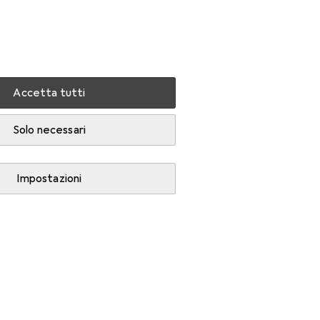
Impostazioni
Conto cliente
Liste di confronto
Liste dei desideri
Carrello
Accedi
Accetta tutti
Solo necessari
Impostazioni