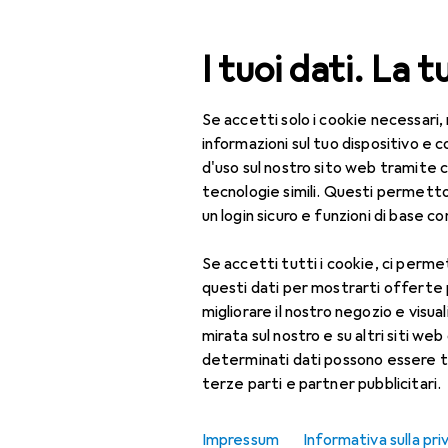
Cerca
I tuoi dati. La t
Se accetti solo i cookie necessari,
Categoria Navigazione
Tutte le categorie
Fuo
Tutte le categorie
informazioni sul tuo dispositivo 
d'uso sul nostro sito web tramite 
Fuori tutto
Fuori tutto
tecnologie simili. Questi permett
un login sicuro e funzioni di base com
IT + Multimedia
Se accetti tutti i cookie, ci permet
Periferiche
questi dati per mostrarti offerte
Monitor
migliorare il nostro negozio e visua
mirata sul nostro e su altri siti web 
Accessori per Digital
determinati dati possono essere t
Signage
terze parti e partner pubblicitari.
Accessori per
monitor
Impressum
Informativa sulla pri