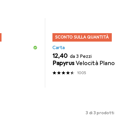
SCONTO SULLA QUANTITÀ
Carta
EUR
12,40
da 3 Pezzi
Papyrus
Velocità Plano
1005
3 di 3 prodotti