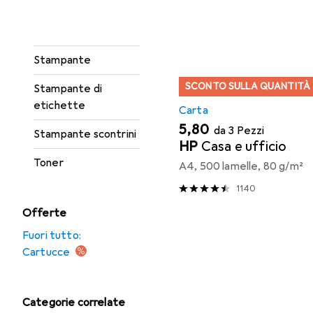
Incisore
Elenco dei prodotti
Rotolo di etichette
Stampante
SCONTO SULLA QUANTITÀ
Stampante di
etichette
Carta
EUR
5,80
da 3 Pezzi
Stampante scontrini
HP
Casa e ufficio
Toner
A4, 500 lamelle, 80 g/m²
1140
Offerte
Fuori tutto:
Cartucce
Categorie correlate