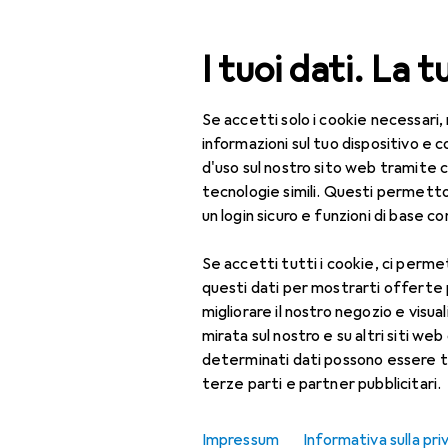
Cerca
I tuoi dati. La t
Se accetti solo i cookie necessari,
Categoria Navigazione
Tutte le categorie
Uff
Tutte le categorie
informazioni sul tuo dispositivo 
d'uso sul nostro sito web tramite 
Ufficio + Cancelleria
EU
76
tecnologie simili. Questi permett
Br
un login sicuro e funzioni di base com
Stampanti + Scanner
C, 
Se accetti tutti i cookie, ci permet
Stampa
questi dati per mostrarti offerte
Accessori per
migliorare il nostro negozio e visua
stampante
Accessori p
mirata sul nostro e su altri siti web 
determinati dati possono essere t
Carta
terze parti e partner pubblicitari.
Qui trovi accessori adatti 
Cartucce
Ordina per
:
Rilevanza
Impressum
Informativa sulla pri