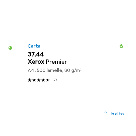
Carta
EUR
37,44
Xerox
Premier
A4, 500 lamelle, 80 g/m²
87
In alto