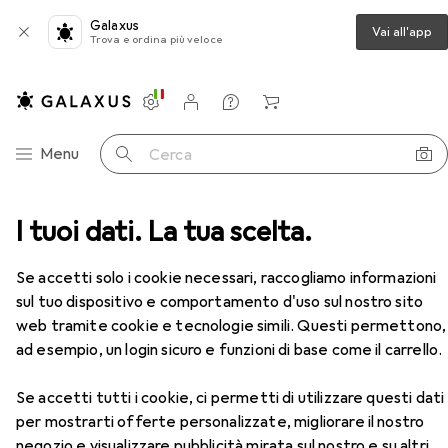
Galaxus
Vai all'app
Trova e ordina più veloce
Impostazioni
Conto cliente
Liste di confronto
Liste dei desideri
Carrello
Categoria Navigazione
Menu
Cerca
I tuoi dati. La tua scelta.
Cartucce
Epson 35XL DuraBrite Ultra Multipack
Accessori
Se accetti solo i cookie necessari, raccogliamo informazioni
EUR
208,61
Epson
35XL DuraBrite Ultra Multipack
sul tuo dispositivo e comportamento d'uso sul nostro sito
C, FC, M, Y
web tramite cookie e tecnologie simili. Questi permettono,
ad esempio, un login sicuro e funzioni di base come il carrello.
Se accetti tutti i cookie, ci permetti di utilizzare questi dati
Accessori per Epson 35XL
per mostrarti offerte personalizzate, migliorare il nostro
negozio e visualizzare pubblicità mirata sul nostro e su altri