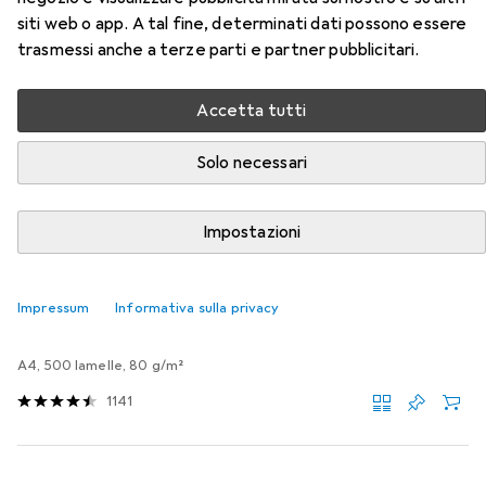
DuraBrite Ultra Multipack
siti web o app. A tal fine, determinati dati possono essere
trasmessi anche a terze parti e partner pubblicitari.
Qui trovi accessori adatti per il prodotto Epson 35XL
DuraBrite Ultra Multipack della categoria Carta.
Accetta tutti
Rilevanza
Solo necessari
Elenco dei prodotti
Impostazioni
SCONTO SULLA QUANTITÀ
Carta
Impressum
Informativa sulla privacy
EUR
5,80
da 3 Pezzi
HP
Casa e ufficio
A4, 500 lamelle, 80 g/m²
1141