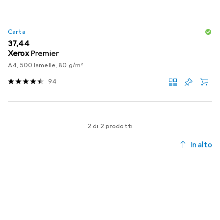
Carta
EUR
37,44
Xerox
Premier
A4, 500 lamelle, 80 g/m²
94
2 di 2 prodotti
In alto