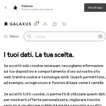
Galaxus
Vai all'app
Trova e ordina più veloce
Impostazioni
Conto cliente
Liste di confronto
Liste dei desideri
Carrello
Categoria Navigazione
Menu
Cerca
ce
I tuoi dati. La tua scelta.
Epson Carrello Inchiostro Ciano Durabrite Am+Rf
Accessori
Se accetti solo i cookie necessari, raccogliamo informazioni
sul tuo dispositivo e comportamento d'uso sul nostro sito
EUR
17,65
web tramite cookie e tecnologie simili. Questi permettono,
Epson
Carrello Inchiostro Ciano
Durabrite Am+Rf
ad esempio, un login sicuro e funzioni di base come il carrello.
C
Se accetti tutti i cookie, ci permetti di utilizzare questi dati
per mostrarti offerte personalizzate, migliorare il nostro
negozio e visualizzare pubblicità mirata sul nostro e su altri