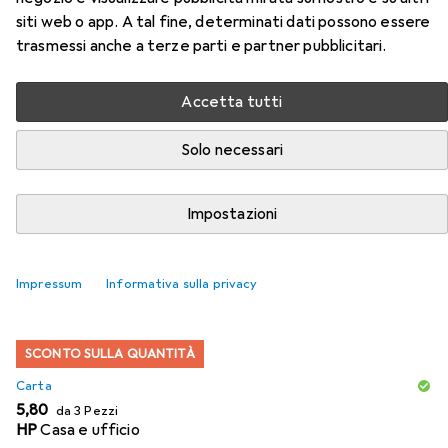
siti web o app. A tal fine, determinati dati possono essere
Accessori per Epson Carrello
trasmessi anche a terze parti e partner pubblicitari.
Inchiostro Ciano Durabrite
Accetta tutti
Am+Rf
Solo necessari
Qui trovi accessori adatti per il prodotto Epson Carrello
Inchiostro Ciano Durabrite Am+Rf della categoria Carta.
Impostazioni
Rilevanza
Elenco dei prodotti
Impressum
Informativa sulla privacy
SCONTO SULLA QUANTITÀ
Carta
EUR
5,80
da 3 Pezzi
HP
Casa e ufficio