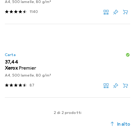
A4, 500 lamelle, 80 g/m²
1140
Carta
EUR
37,44
Xerox
Premier
A4, 500 lamelle, 80 g/m²
87
2 di 2 prodotti
In alto