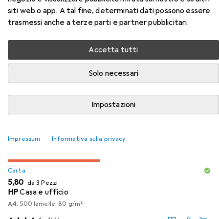
siti web o app. A tal fine, determinati dati possono essere
Accessori per Epson Cartuccia
trasmessi anche a terze parti e partner pubblicitari.
D'Inchiostro Durabrite Magenta
Accetta tutti
Qui trovi accessori adatti per il prodotto Epson Cartuccia
Solo necessari
D'Inchiostro Durabrite Magenta della categoria Carta.
Rilevanza
Impostazioni
Elenco dei prodotti
Impressum
Informativa sulla privacy
SCONTO SULLA QUANTITÀ
Carta
EUR
5,80
da 3 Pezzi
HP
Casa e ufficio
A4, 500 lamelle, 80 g/m²