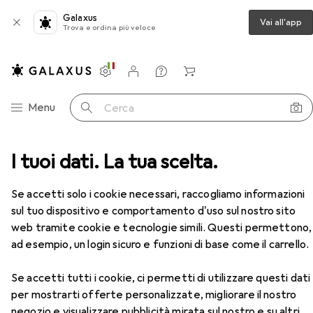
Galaxus
Vai all'app
Trova e ordina più veloce
Impostazioni
Conto cliente
Liste di confronto
Liste dei desideri
Carrello
Categoria Navigazione
Menu
Cerca
ce
I tuoi dati. La tua scelta.
Epson Cartuccia D'Inchiostro Durabrite Magenta
Accessori
Se accetti solo i cookie necessari, raccogliamo informazioni
sul tuo dispositivo e comportamento d'uso sul nostro sito
EUR
EUR
17,91
anziché
19,34
web tramite cookie e tecnologie simili. Questi permettono,
Epson
Cartuccia D'Inchiostro
Durabrite Magenta
ad esempio, un login sicuro e funzioni di base come il carrello.
M
Se accetti tutti i cookie, ci permetti di utilizzare questi dati
per mostrarti offerte personalizzate, migliorare il nostro
negozio e visualizzare pubblicità mirata sul nostro e su altri