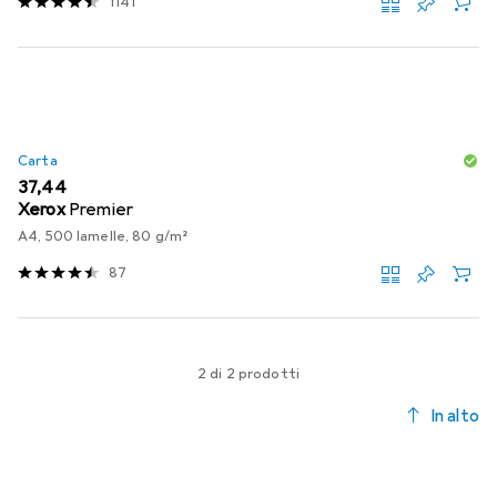
1141
Carta
EUR
37,44
Xerox
Premier
A4, 500 lamelle, 80 g/m²
87
2 di 2 prodotti
In alto