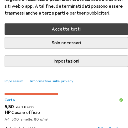
siti web o app. A tal fine, determinati dati possono essere
Accessori per Epson Cartuccia
trasmessi anche a terze parti e partner pubblicitari.
D'Inchiostro Durabrite Yel 16
Accetta tutti
Qui trovi accessori adatti per il prodotto Epson Cartuccia
Solo necessari
D'Inchiostro Durabrite Yel 16 della categoria Carta.
Rilevanza
Impostazioni
Elenco dei prodotti
Impressum
Informativa sulla privacy
SCONTO SULLA QUANTITÀ
Carta
EUR
5,80
da 3 Pezzi
HP
Casa e ufficio
A4, 500 lamelle, 80 g/m²