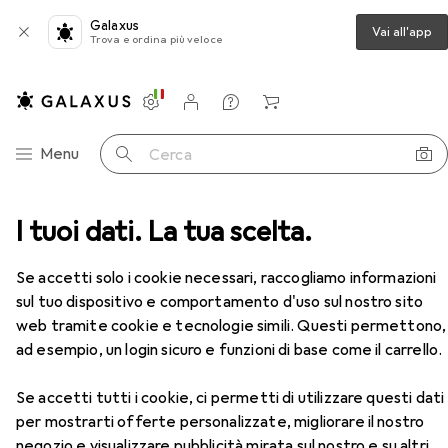
Galaxus
Vai all'app
Trova e ordina più veloce
Impostazioni
Conto cliente
Liste di confronto
Liste dei desideri
Carrello
Categoria Navigazione
Menu
Cerca
tucce
I tuoi dati. La tua scelta.
Epson Cartuccia D'Inchiostro Durabrite Yel 16
Accessori
Se accetti solo i cookie necessari, raccogliamo informazioni
sul tuo dispositivo e comportamento d'uso sul nostro sito
EUR
13,48
da 2 Pezzi
web tramite cookie e tecnologie simili. Questi permettono,
Epson
Cartuccia D'Inchiostro
Durabrite Yel 16
ad esempio, un login sicuro e funzioni di base come il carrello.
Y
Se accetti tutti i cookie, ci permetti di utilizzare questi dati
per mostrarti offerte personalizzate, migliorare il nostro
negozio e visualizzare pubblicità mirata sul nostro e su altri