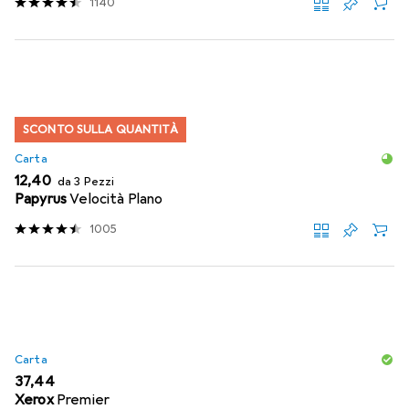
1140
SCONTO SULLA QUANTITÀ
Carta
EUR
12,40
da 3 Pezzi
Papyrus
Velocità Plano
1005
Carta
EUR
37,44
Xerox
Premier