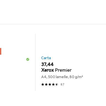
per il prodotto Epson Cartuccia D'Inchiostro Durabrite Yel 16xl 
Carta
EUR
37,44
Xerox
Premier
A4, 500 lamelle, 80 g/m²
87