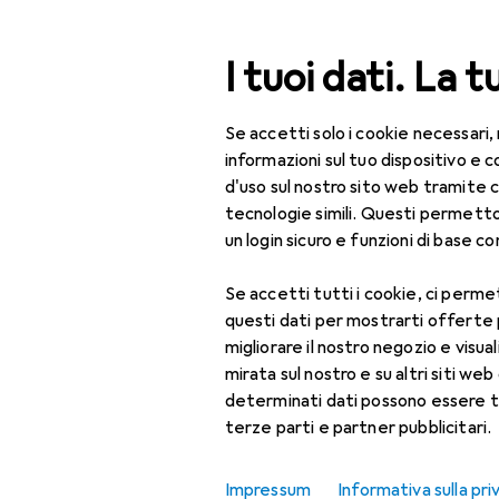
Cerca
I tuoi dati. La t
Se accetti solo i cookie necessari,
Categoria Navigazione
Tutte le categorie
Ufficio + Cance
Tutte le categorie
informazioni sul tuo dispositivo 
d'uso sul nostro sito web tramite 
Ufficio + Cancelleria
tecnologie simili. Questi permett
un login sicuro e funzioni di base com
Stampanti + Scanner
EU
24
Ep
Se accetti tutti i cookie, ci permet
Stampa
questi dati per mostrarti offerte
Y
Accessori per
migliorare il nostro negozio e visua
stampante
mirata sul nostro e su altri siti web 
determinati dati possono essere t
Carta
terze parti e partner pubblicitari.
Cartucce
Accessori pe
Impressum
Informativa sulla pri