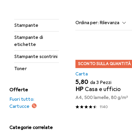
Incisore
Qui trovi accessori adatti 
Rotolo di etichette
Ordina per
:
Rilevanza
Stampante
Elenco dei prodotti
Stampante di
etichette
Stampante scontrini
SCONTO SULLA QUANTITÀ
Toner
Carta
EUR
5,80
da 3 Pezzi
HP
Casa e ufficio
Offerte
A4, 500 lamelle, 80 g/m²
Fuori tutto:
Cartucce
1140
Categorie correlate