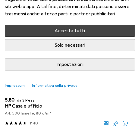
Accessori per Epson Cartuccia
siti web o app. A tal fine, determinati dati possono essere
D'Inchiostro Giallo
trasmessi anche a terze parti e partner pubblicitari.
Qui trovi accessori adatti per il prodotto Epson Cartuccia
Accetta tutti
D'Inchiostro Giallo della categoria Carta.
Solo necessari
Rilevanza
Elenco dei prodotti
Impostazioni
SCONTO SULLA QUANTITÀ
Impressum
Informativa sulla privacy
Carta
EUR
5,80
da 3 Pezzi
HP
Casa e ufficio
A4, 500 lamelle, 80 g/m²
1140