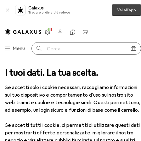
Galaxus
Vai all'app
Trova e ordina più veloce
Impostazioni
Conto cliente
Liste di confronto
Liste dei desideri
Carrello
Categoria Navigazione
Menu
Cerca
pa
I tuoi dati. La tua scelta.
Cartucce
Epson Cartuccia D'Inchiostro Giallo
Accessori
Se accetti solo i cookie necessari, raccogliamo informazioni
EUR
100,07
sul tuo dispositivo e comportamento d'uso sul nostro sito
Epson
Cartuccia D'Inchiostro Giallo
web tramite cookie e tecnologie simili. Questi permettono,
Y
ad esempio, un login sicuro e funzioni di base come il carrello.
Se accetti tutti i cookie, ci permetti di utilizzare questi dati
per mostrarti offerte personalizzate, migliorare il nostro
negozio e visualizzare pubblicità mirata sul nostro e su altri