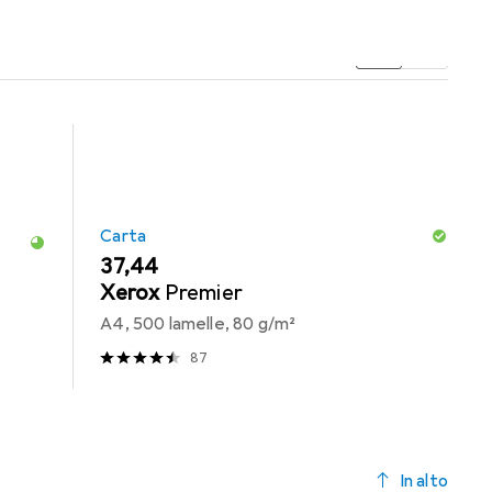
 categoria Carta.
Carta
EUR
37,44
Xerox
Premier
A4, 500 lamelle, 80 g/m²
87
In alto