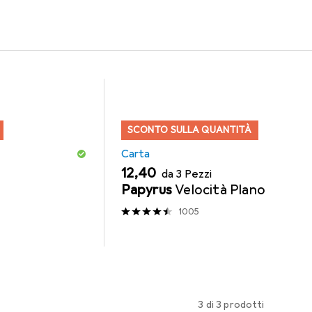
per il prodotto Epson Inchiostro Claria Home Magenta 18xl della
SCONTO SULLA QUANTITÀ
Carta
EUR
12,40
da 3 Pezzi
Papyrus
Velocità Plano
1005
3 di 3 prodotti