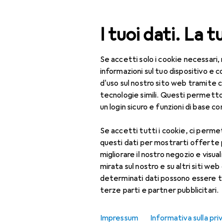
Cerca
I tuoi dati. La t
Se accetti solo i cookie necessari,
Categoria Navigazione
Tutte le categorie
Ufficio + C
Tutte le categorie
informazioni sul tuo dispositivo 
d'uso sul nostro sito web tramite 
Ufficio + Cancelleria
tecnologie simili. Questi permett
un login sicuro e funzioni di base com
EU
24
Stampanti + Scanner
Ep
Se accetti tutti i cookie, ci permet
Stampa
M
questi dati per mostrarti offerte
Accessori per
migliorare il nostro negozio e visua
stampante
mirata sul nostro e su altri siti web 
determinati dati possono essere t
Carta
terze parti e partner pubblicitari.
Accessori p
Cartucce
Impressum
Informativa sulla pri