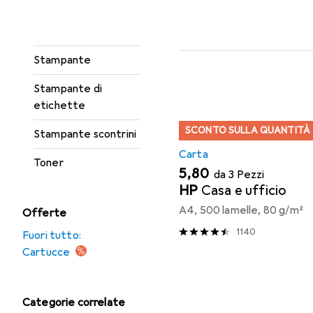
Incisore
Qui trovi accessori adatti 
Rotolo di etichette
Ordina per
:
Rilevanza
Elenco dei prodotti
Stampante
Stampante di
etichette
SCONTO SULLA QUANTITÀ
Stampante scontrini
Carta
Toner
EUR
5,80
da 3 Pezzi
HP
Casa e ufficio
A4, 500 lamelle, 80 g/m²
Offerte
1140
Fuori tutto:
Cartucce
Categorie correlate