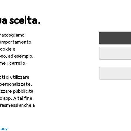
ua scelta.
 raccogliamo
ancelleria
Stampanti + Scanner
Stampa
Cartucce
e comportamento
cookie e
ono, ad esempio,
e il carrello.
R
,95
son
Inchiostro Claria Home Magenta 18xl
ti di utilizzare
 personalizzate,
lizzare pubblicità
o app. A tal fine,
rasmessi anche a
er Epson Inchiostro Claria H
vacy